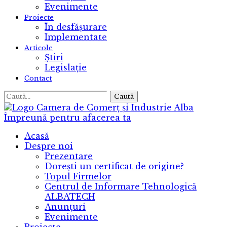
Evenimente
Proiecte
În desfășurare
Implementate
Articole
Știri
Legislație
Contact
Caută
Camera de Comerț și Industrie Alba
Împreună pentru afacerea ta
Acasă
Despre noi
Prezentare
Dorești un certificat de origine?
Topul Firmelor
Centrul de Informare Tehnologică
ALBATECH
Anunțuri
Evenimente