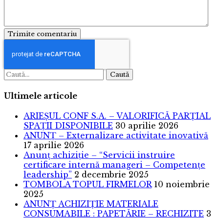
Trimite comentariu
Caută
Ultimele articole
ARIEȘUL CONF S.A. – VALORIFICĂ PARȚIAL
SPAȚII DISPONIBILE
30 aprilie 2026
ANUNȚ – Externalizare activitate inovativă
17 aprilie 2026
Anunț achiziție – “Servicii instruire
certificare internă manageri – Competențe
leadership”
2 decembrie 2025
TOMBOLA TOPUL FIRMELOR
10 noiembrie
2025
ANUNȚ ACHIZIȚIE MATERIALE
CONSUMABILE : PAPETĂRIE – RECHIZITE
3