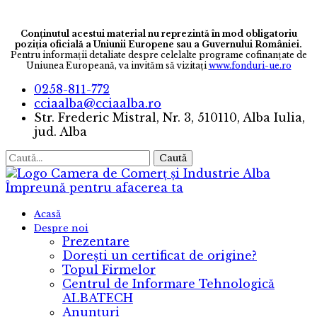
Conținutul acestui material nu reprezintă în mod obligatoriu
poziția oficială a Uniunii Europene sau a Guvernului României.
Pentru informaţii detaliate despre celelalte programe cofinanţate de
Uniunea Europeană, va invităm să vizitaţi
www.fonduri-ue.ro
0258-811-772
cciaalba@cciaalba.ro
Str. Frederic Mistral, Nr. 3, 510110, Alba Iulia,
jud. Alba
Caută
Camera de Comerț și Industrie Alba
Împreună pentru afacerea ta
Acasă
Despre noi
Prezentare
Dorești un certificat de origine?
Topul Firmelor
Centrul de Informare Tehnologică
ALBATECH
Anunțuri