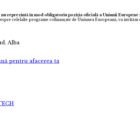
 nu reprezintă în mod obligatoriu poziția oficială a Uniunii Europen
despre celelalte programe cofinanţate de Uniunea Europeană, va invităm s
jud. Alba
nă pentru afacerea ta
ATECH