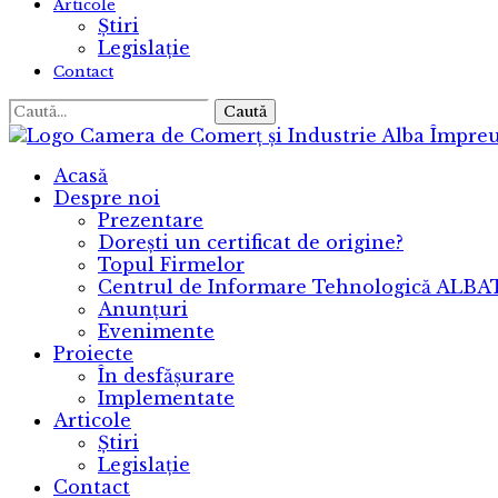
Articole
Știri
Legislație
Contact
Caută
Camera de Comerț și Industrie Alba
Împreu
Acasă
Despre noi
Prezentare
Dorești un certificat de origine?
Topul Firmelor
Centrul de Informare Tehnologică ALB
Anunțuri
Evenimente
Proiecte
În desfășurare
Implementate
Articole
Știri
Legislație
Contact