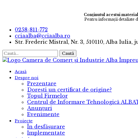
Conținutul acestui material
Pentru informaţii detaliate 
0258-811-772
cciaalba@cciaalba.ro
Str. Frederic Mistral, Nr. 3, 510110, Alba Iulia, 
Caută
Camera de Comerț și Industrie Alba
Împreu
Acasă
Despre noi
Prezentare
Dorești un certificat de origine?
Topul Firmelor
Centrul de Informare Tehnologică ALB
Anunțuri
Evenimente
Proiecte
În desfășurare
Implementate