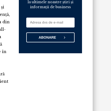
la ultimele noastre știri și
și
informații de business
ență,
a din
ll-
a
că
e în
ără
cient