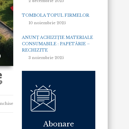
2 decembrie 2025
TOMBOLA TOPUL FIRMELOR
10 noiembrie 2025
ANUNȚ ACHIZIȚIE MATERIALE
CONSUMABILE : PAPETĂRIE –
RECHIZITE
3 noiembrie 2025
pentru
închise
TOMBOLA
TOPUL
FIRMELOR
Abonare