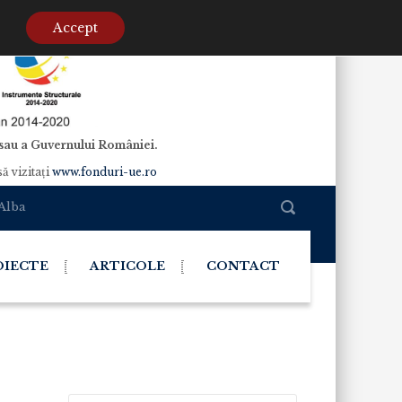
Accept
e sau a Guvernului României.
ă vizitaţi
www.fonduri-ue.ro
 Alba
OIECTE
ARTICOLE
CONTACT