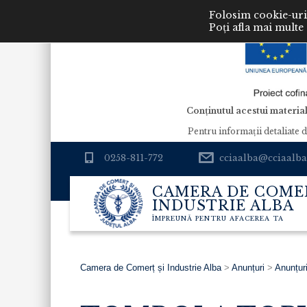
Folosim cookie-uri 
Poți afla mai multe
Conținutul acestui material
Pentru informaţii detaliate 
0258-811-772
cciaalba@cciaalba
CAMERA DE COMER
INDUSTRIE ALBA
ÎMPREUNĂ PENTRU AFACEREA TA
Camera de Comerț și Industrie Alba
>
Anunțuri
>
Anunțur