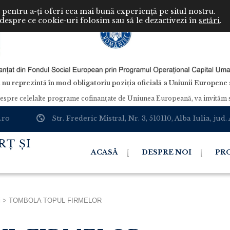
pentru a-ți oferi cea mai bună experiență pe situl nostru.
 despre ce cookie-uri folosim sau să le dezactivezi în
setări
.
 nu reprezintă în mod obligatoriu poziția oficială a Uniunii Europen
despre celelalte programe cofinanţate de Uniunea Europeană, va invităm s
.ro
Str. Frederic Mistral, Nr. 3, 510110, Alba Iulia, jud.
Ț ȘI
ACASĂ
DESPRE NOI
PR
i
>
TOMBOLA TOPUL FIRMELOR