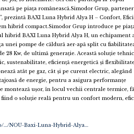
 lansată pe piața românească.Simodor Grup, partener 
”, prezintă BAXI Luna Hybrid Alya H – Confort, Efici
stem hibrid compact.Simodor Grup introduce pe piaț
ul hibrid BAXI Luna Hybrid Alya H, un echipament a
a unei pompe de căldură aer-apă split cu fiabilitate
e 28 Kw, de ultimă generație. Această soluție tehni
 sustenabilitate, eficiență energetică și flexibilitat
ează atât pe gaz, cât și pe curent electric, alegând
tajoasă de energie, pentru a asigura performanțe
 montează ușor, în locul vechii centrale termice, f
 fiind o soluție reală pentru un confort modern, efi
ro/…/NOU-Baxi-Luna-Hybrid-Alya…