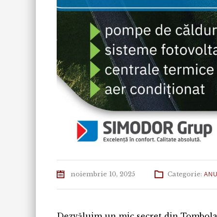
noiembrie 10, 2025
Categorie:
ANU
Dezvăluim un mic secret din Tombola d