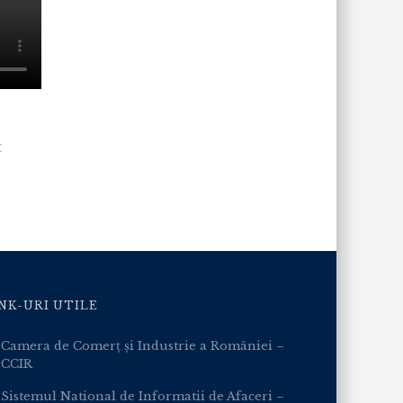
E
NK-URI UTILE
Camera de Comerț și Industrie a României –
CCIR
Sistemul National de Informatii de Afaceri –