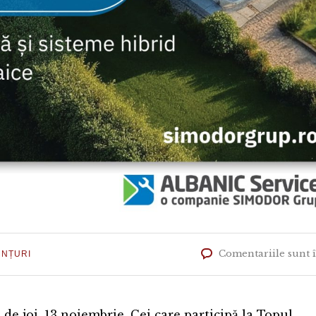
Comentariile sunt 
NȚURI
e joi, 13 noiembrie. Cei care participă la Topul