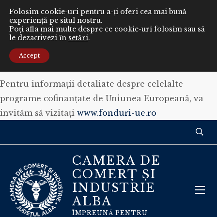
Folosim cookie-uri pentru a-ți oferi cea mai bună
experiență pe situl nostru.
Poți afla mai multe despre ce cookie-uri folosim sau să
le dezactivezi în
setări
.
Conținutul acestui material nu reprezintă în mod
obligatoriu poziția oficială a Uniunii Europene sau
Accept
a Guvernului României.
Pentru informaţii detaliate despre celelalte
programe cofinanţate de Uniunea Europeană, va
invităm să vizitaţi
www.fonduri-ue.ro
CAMERA DE
COMERȚ ȘI
INDUSTRIE
ALBA
ÎMPREUNĂ PENTRU