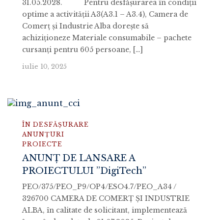
31.05.2028. Pentru desfășurarea în condiții
optime a activității A3(A3.1 – A3.4), Camera de
Comerț și Industrie Alba dorește să
achiziţioneze Materiale consumabile – pachete
cursanți pentru 605 persoane, […]
iulie 10, 2025
ÎN DESFĂȘURARE
ANUNȚURI
PROIECTE
ANUNȚ DE LANSARE A
PROIECTULUI ”DigiTech”
PEO/375/PEO_P9/OP4/ESO4.7/PEO_A34 /
326700 CAMERA DE COMERȚ ȘI INDUSTRIE
ALBA, în calitate de solicitant, implementează