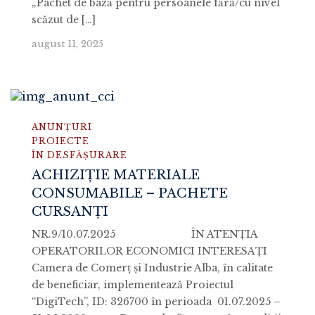
„Pachet de bază pentru persoanele fără/cu nivel
scăzut de […]
august 11, 2025
ANUNȚURI
PROIECTE
ÎN DESFĂȘURARE
ACHIZIȚIE MATERIALE
CONSUMABILE – PACHETE
CURSANȚI
NR.9/10.07.2025 ÎN ATENŢIA
OPERATORILOR ECONOMICI INTERESAŢI
Camera de Comerț și Industrie Alba, în calitate
de beneficiar, implementează Proiectul
“DigiTech”, ID: 326700 în perioada 01.07.2025 –