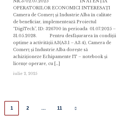
NR.3/02.07.2025 ÎN ATENŢIA
OPERATORILOR ECONOMICI INTERESAŢI
Camera de Comerț și Industrie Alba în calitate
de beneficiar, implementează Proiectul
“DigiTech”, ID: 326700 în perioada 01.07.2025 –
31.05.2028. Pentru desfășurarea în condiții
optime a activității A3(A3.1 – A3.4), Camera de
Comerț și Industrie Alba dorește să
achiziţioneze Echipamente IT – notebook și
licențe operare, cu […]
iulie 2, 2025
Posts
1
2
…
11
navigation