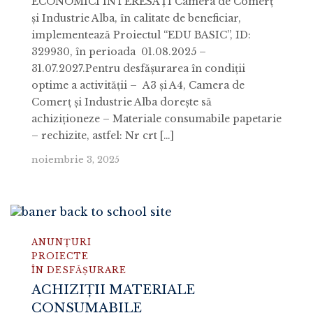
ECONOMICI INTERESAŢI Camera de Comerț
și Industrie Alba, în calitate de beneficiar,
implementează Proiectul “EDU BASIC”, ID:
329930, în perioada 01.08.2025 –
31.07.2027.Pentru desfășurarea în condiții
optime a activității – A3 și A4, Camera de
Comerț și Industrie Alba dorește să
achiziţioneze – Materiale consumabile papetarie
– rechizite, astfel: Nr crt […]
noiembrie 3, 2025
ANUNȚURI
PROIECTE
ÎN DESFĂȘURARE
ACHIZIȚII MATERIALE
CONSUMABILE