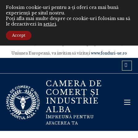
Folosim cookie-uri pentru a-ți oferi cea mai bună
experiență pe situl nostru.
Poți afla mai multe despre ce cookie-uri folosim sau să
le dezactivezi în
setări
.
Conținutul acestui material nu reprezintă în mod obligatoriu poziția
oficială a Uniunii Europene sau a Guvernului României.
Accept
Pentru informaţii detaliate despre celelalte programe cofinanţate de
Uniunea Europeană, va invităm să vizitaţi
www.fonduri-ue.ro
CAMERA DE
COMERȚ ȘI
INDUSTRIE
ALBA
ÎMPREUNĂ PENTRU
AFACEREA TA