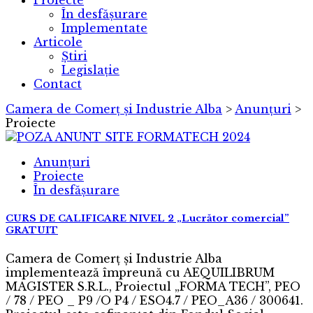
Proiecte
În desfășurare
Implementate
Articole
Știri
Legislație
Contact
Camera de Comerț și Industrie Alba
>
Anunțuri
>
Proiecte
Anunțuri
Proiecte
În desfășurare
CURS DE CALIFICARE NIVEL 2 „Lucrător comercial”
GRATUIT
Camera de Comerț și Industrie Alba
implementează împreună cu AEQUILIBRUM
MAGISTER S.R.L., Proiectul „FORMA TECH”, PEO
/ 78 / PEO _ P9 /O P4 / ESO4.7 / PEO_A36 / 300641.