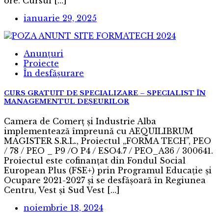
ore. Cursul […]
ianuarie 29, 2025
Anunțuri
Proiecte
În desfășurare
CURS GRATUIT DE SPECIALIZARE – SPECIALIST ÎN
MANAGEMENTUL DEȘEURILOR
Camera de Comerț și Industrie Alba
implementează împreună cu AEQUILIBRUM
MAGISTER S.R.L., Proiectul „FORMA TECH”, PEO
/ 78 / PEO _ P9 /O P4 / ESO4.7 / PEO_A36 / 300641.
Proiectul este cofinanţat din Fondul Social
European Plus (FSE+) prin Programul Educație și
Ocupare 2021-2027 și se desfășoară în Regiunea
Centru, Vest și Sud Vest […]
noiembrie 18, 2024