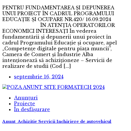
PENTRU FUNDAMENTAREA ȘI DEPUNEREA
UNUI PROIECT ÎN CADRUL PROGRAMULUI
EDUCAȚIE ȘI OCUPARE NR.420/ 16.09.2024
ÎN ATENȚIA OPERATORILOR
ECONOMICI INTERESAȚI În vederea
fundamentării și depunerii unui proiect în
cadrul Programului Educație și ocupare, apel
„Competențe digitale pentru piața muncii”,
Camera de Comert și Industrie Alba
intenționează să achiziționeze – Servicii de
realizare de studii (Cod […]
septembrie 16, 2024
Anunțuri
Proiecte
În desfășurare
Anunt Achizitie Servicii Inchiriere de autovehicul