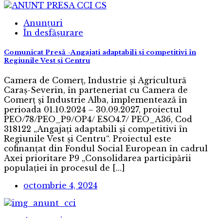
Anunțuri
În desfășurare
Comunicat Presă -Angajați adaptabili și competitivi în
Regiunile Vest și Centru
Camera de Comerț, Industrie și Agricultură
Caraș-Severin, în parteneriat cu Camera de
Comerț și Industrie Alba, implementează în
perioada 01.10.2024 – 30.09.2027, proiectul
PEO/78/PEO_P9/OP4/ ESO4.7/ PEO_A36, Cod
318122 „Angajați adaptabili și competitivi în
Regiunile Vest și Centru“. Proiectul este
cofinanțat din Fondul Social European în cadrul
Axei prioritare P9 „Consolidarea participării
populației în procesul de […]
octombrie 4, 2024