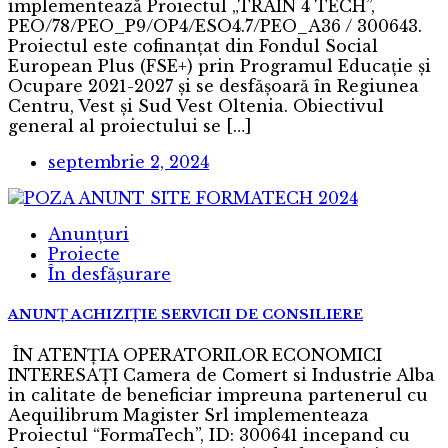
implementează Proiectul „TRAIN 4 TECH”,
PEO/78/PEO_P9/OP4/ESO4.7/PEO_A36 / 300643.
Proiectul este cofinanţat din Fondul Social
European Plus (FSE+) prin Programul Educație și
Ocupare 2021-2027 și se desfășoară în Regiunea
Centru, Vest și Sud Vest Oltenia. Obiectivul
general al proiectului se […]
septembrie 2, 2024
Anunțuri
Proiecte
În desfășurare
ANUNȚ ACHIZIȚIE SERVICII DE CONSILIERE
ÎN ATENŢIA OPERATORILOR ECONOMICI
INTERESAŢI Camera de Comert si Industrie Alba
in calitate de beneficiar impreuna partenerul cu
Aequilibrum Magister Srl implementeaza
Proiectul “FormaTech”, ID: 300641 incepand cu