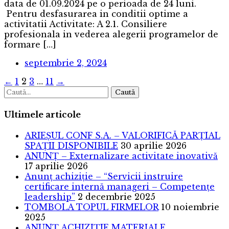
data de 01.09.2024 pe o perioada de 24 luni.
Pentru desfasurarea in conditii optime a
activitatii Activitate: A 2.1. Consiliere
profesionala in vederea alegerii programelor de
formare […]
septembrie 2, 2024
Posts
←
1
2
3
…
11
→
Caută
navigation
Ultimele articole
ARIEȘUL CONF S.A. – VALORIFICĂ PARȚIAL
SPAȚII DISPONIBILE
30 aprilie 2026
ANUNȚ – Externalizare activitate inovativă
17 aprilie 2026
Anunț achiziție – “Servicii instruire
certificare internă manageri – Competențe
leadership”
2 decembrie 2025
TOMBOLA TOPUL FIRMELOR
10 noiembrie
2025
ANUNȚ ACHIZIȚIE MATERIALE