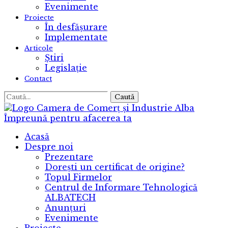
Evenimente
Proiecte
În desfășurare
Implementate
Articole
Știri
Legislație
Contact
Caută
Camera de Comerț și Industrie Alba
Împreună pentru afacerea ta
Acasă
Despre noi
Prezentare
Dorești un certificat de origine?
Topul Firmelor
Centrul de Informare Tehnologică
ALBATECH
Anunțuri
Evenimente