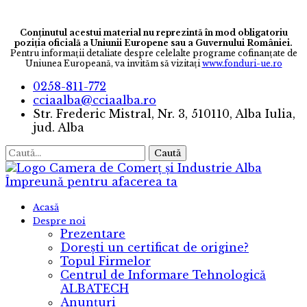
Conținutul acestui material nu reprezintă în mod obligatoriu
poziția oficială a Uniunii Europene sau a Guvernului României.
Pentru informaţii detaliate despre celelalte programe cofinanţate de
Uniunea Europeană, va invităm să vizitaţi
www.fonduri-ue.ro
0258-811-772
cciaalba@cciaalba.ro
Str. Frederic Mistral, Nr. 3, 510110, Alba Iulia,
jud. Alba
Caută
Camera de Comerț și Industrie Alba
Împreună pentru afacerea ta
Acasă
Despre noi
Prezentare
Dorești un certificat de origine?
Topul Firmelor
Centrul de Informare Tehnologică
ALBATECH
Anunțuri