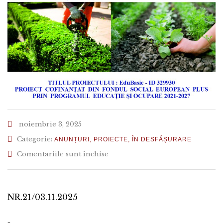
noiembrie 3, 2025
Categorie:
ANUNȚURI
,
PROIECTE
,
ÎN DESFĂȘURARE
pentru
Comentariile sunt închise
ANUNȚ
ACHIZIȚIE
MATERIALE
CONSUMABILE
NR.21/03.11.2025
:
PAPETĂRIE