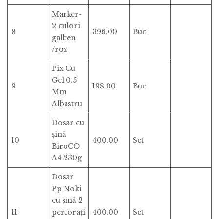
Marker-
2 culori
8
396.00
Buc
galben
/roz
Pix Cu
Gel 0.5
9
198.00
Buc
Mm
Albastru
Dosar cu
șină
10
400.00
Set
BiroCO
A4 230g
Dosar
Pp Noki
cu șină 2
11
perforați
400.00
Set