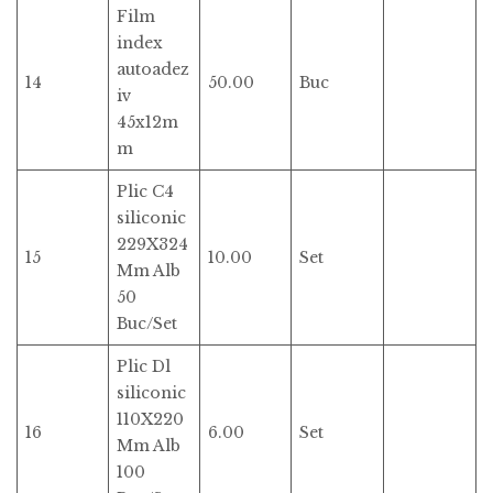
Film
index
autoadez
14
50.00
Buc
iv
45x12m
m
Plic C4
siliconic
229X324
15
10.00
Set
Mm Alb
50
Buc/Set
Plic Dl
siliconic
110X220
16
6.00
Set
Mm Alb
100