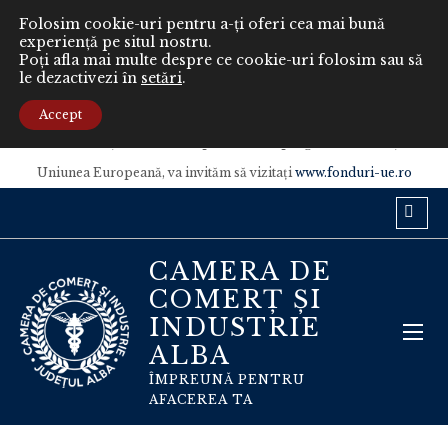
Folosim cookie-uri pentru a-ți oferi cea mai bună
experiență pe situl nostru.
Poți afla mai multe despre ce cookie-uri folosim sau să
le dezactivezi în
setări
.
Conținutul acestui material nu reprezintă în mod obligatoriu poziția
oficială a Uniunii Europene sau a Guvernului României.
Accept
Pentru informaţii detaliate despre celelalte programe cofinanţate de
Uniunea Europeană, va invităm să vizitaţi
www.fonduri-ue.ro
CAMERA DE
COMERȚ ȘI
INDUSTRIE
ALBA
ÎMPREUNĂ PENTRU
AFACEREA TA