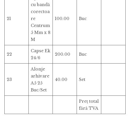
cu bandă
corectoa
21
re
100.00
Buc
Centrum
5 Mm x 8
M
Capse Ek
22
200.00
Buc
24/6
Alonje
arhivare
23
40.00
Set
A5 25
Buc/Set
Preț total
fără TVA