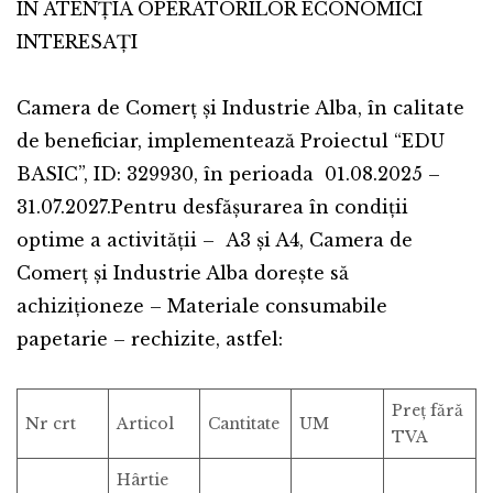
–
ÎN ATENŢIA OPERATORILOR ECONOMICI
RECHIZITE
INTERESAŢI
Camera de Comerț și Industrie Alba, în calitate
de beneficiar, implementează Proiectul “EDU
BASIC”, ID: 329930, în perioada 01.08.2025 –
31.07.2027.Pentru desfășurarea în condiții
optime a activității – A3 și A4, Camera de
Comerț și Industrie Alba dorește să
achiziţioneze – Materiale consumabile
papetarie – rechizite, astfel:
Preț fără
Nr crt
Articol
Cantitate
UM
TVA
Hârtie