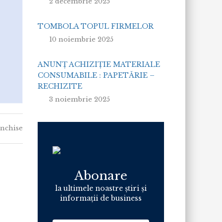
2 decembrie 2025
TOMBOLA TOPUL FIRMELOR
10 noiembrie 2025
ANUNȚ ACHIZIȚIE MATERIALE
CONSUMABILE : PAPETĂRIE –
RECHIZITE
3 noiembrie 2025
pentru
închise
Anunt
Achizitie Servicii
Inchiriere
de
Abonare
autovehicul
la ultimele noastre știri și
informații de business