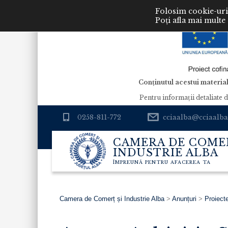
Folosim cookie-uri 
Poți afla mai multe
Conținutul acestui material
Pentru informaţii detaliate 
0258-811-772
cciaalba@cciaalba
CAMERA DE COMER
INDUSTRIE ALBA
ÎMPREUNĂ PENTRU AFACEREA TA
Camera de Comerț și Industrie Alba
>
Anunțuri
>
Proiect