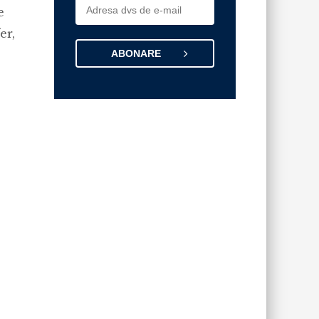
e
er,