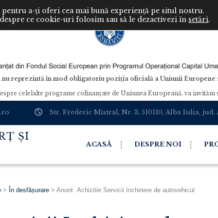
pentru a-ți oferi cea mai bună experiență pe situl nostru.
 despre ce cookie-uri folosim sau să le dezactivezi în
setări
.
 nu reprezintă în mod obligatoriu poziția oficială a Uniunii Europen
despre celelalte programe cofinanţate de Uniunea Europeană, va invităm s
.ro
Str. Frederic Mistral, Nr. 3, 510110, Alba Iulia, jud.
Ț ȘI
ACASĂ
DESPRE NOI
PR
e
>
În desfășurare
>
Anunt Achizitie Servicii Inchiriere de autovehicul