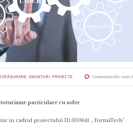
Comentariile sunt 
DESFĂȘURARE
,
ANUNȚURI
,
PROIECTE
utoturisme particulare cu sofer
ciar in cadrul proiectului ID:300641 „ FormaTech”