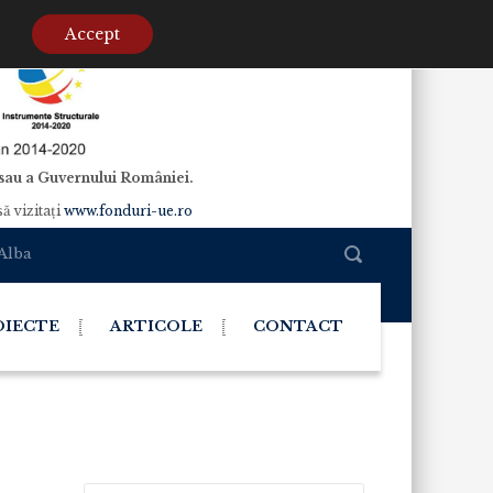
Accept
e sau a Guvernului României.
ă vizitaţi
www.fonduri-ue.ro
 Alba
OIECTE
ARTICOLE
CONTACT