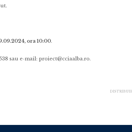
ut.
9.09.2024, ora 10:00
.
538 sau e-mail: proiect@cciaalba.ro.
DISTRIBUI