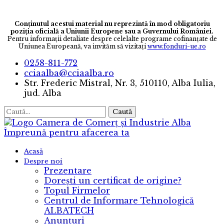
Conținutul acestui material nu reprezintă în mod obligatoriu
poziția oficială a Uniunii Europene sau a Guvernului României.
Pentru informaţii detaliate despre celelalte programe cofinanţate de
Uniunea Europeană, va invităm să vizitaţi
www.fonduri-ue.ro
0258-811-772
cciaalba@cciaalba.ro
Str. Frederic Mistral, Nr. 3, 510110, Alba Iulia,
jud. Alba
Caută
Camera de Comerț și Industrie Alba
Împreună pentru afacerea ta
Acasă
Despre noi
Prezentare
Dorești un certificat de origine?
Topul Firmelor
Centrul de Informare Tehnologică
ALBATECH
Anunțuri