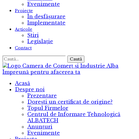
Evenimente
Proiecte
În desfășurare
Implementate
Articole
Știri
Legislație
Contact
Caută
Camera de Comerț și Industrie Alba
Împreună pentru afacerea ta
Acasă
Despre noi
Prezentare
Dorești un certificat de origine?
Topul Firmelor
Centrul de Informare Tehnologică
ALBATECH
Anunțuri
Evenimente