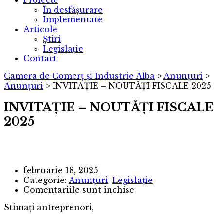
Proiecte
În desfășurare
Implementate
Articole
Știri
Legislație
Contact
Camera de Comerț și Industrie Alba
>
Anunțuri
>
Anunțuri
>
INVITAȚIE – NOUTĂȚI FISCALE 2025
INVITAȚIE – NOUTĂȚI FISCALE
2025
februarie 18, 2025
Categorie:
Anunțuri
,
Legislație
pentru
Comentariile sunt închise
INVITAȚIE
Stimați antreprenori,
–