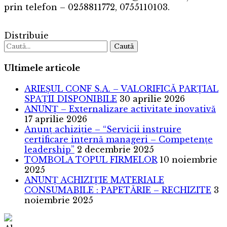
prin telefon – 0258811772, 0755110103.
Distribuie
Caută
Ultimele articole
ARIEȘUL CONF S.A. – VALORIFICĂ PARȚIAL
SPAȚII DISPONIBILE
30 aprilie 2026
ANUNȚ – Externalizare activitate inovativă
17 aprilie 2026
Anunț achiziție – “Servicii instruire
certificare internă manageri – Competențe
leadership”
2 decembrie 2025
TOMBOLA TOPUL FIRMELOR
10 noiembrie
2025
ANUNȚ ACHIZIȚIE MATERIALE
CONSUMABILE : PAPETĂRIE – RECHIZITE
3
noiembrie 2025