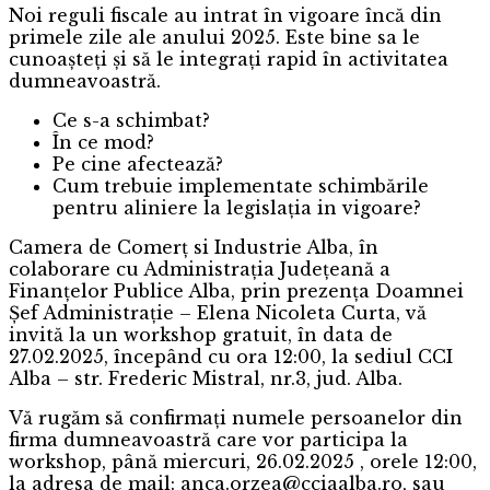
NOUTĂȚI
Noi reguli fiscale au intrat în vigoare încă din
FISCALE
primele zile ale anului 2025. Este bine sa le
2025
cunoașteți și să le integrați rapid în activitatea
dumneavoastră.
Ce s-a schimbat?
În ce mod?
Pe cine afectează?
Cum trebuie implementate schimbările
pentru aliniere la legislația in vigoare?
Camera de Comerț si Industrie Alba, în
colaborare cu Administrația Județeană a
Finanțelor Publice Alba, prin prezența Doamnei
Șef Administrație – Elena Nicoleta Curta, vă
invită la un workshop gratuit, în data de
27.02.2025, începând cu ora 12:00, la sediul CCI
Alba – str. Frederic Mistral, nr.3, jud. Alba.
Vă rugăm să confirmați numele persoanelor din
firma dumneavoastră care vor participa la
workshop, până miercuri, 26.02.2025 , orele 12:00,
la adresa de mail: anca.orzea@cciaalba.ro, sau