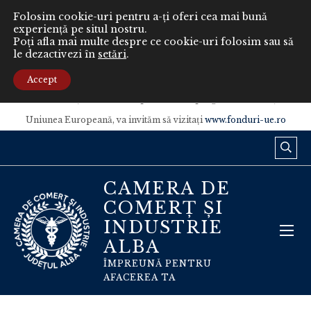
Folosim cookie-uri pentru a-ți oferi cea mai bună
experiență pe situl nostru.
Poți afla mai multe despre ce cookie-uri folosim sau să
le dezactivezi în
setări
.
Conținutul acestui material nu reprezintă în mod obligatoriu poziția
oficială a Uniunii Europene sau a Guvernului României.
Accept
Pentru informaţii detaliate despre celelalte programe cofinanţate de
Uniunea Europeană, va invităm să vizitaţi
www.fonduri-ue.ro
CAMERA DE
COMERȚ ȘI
INDUSTRIE
ALBA
ÎMPREUNĂ PENTRU
AFACEREA TA