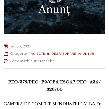
iulie 7, 2025
Categorie:
PROIECTE
,
ÎN DESFĂȘURARE
,
ANUNȚURI
pentru
Comentariile sunt închise
ANUNȚ
DE
LANSARE
A
PEO/375/PEO_P9/OP4/ESO4.7/PEO_A34 /
PROIECTULUI
326700
”DigiTech”
CAMERA DE COMERȚ ȘI INDUSTRIE ALBA, în