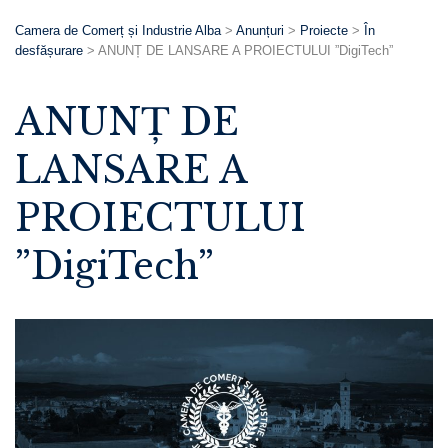
Camera de Comerț și Industrie Alba
>
Anunțuri
>
Proiecte
>
În
desfășurare
>
ANUNȚ DE LANSARE A PROIECTULUI ”DigiTech”
ANUNȚ DE
LANSARE A
PROIECTULUI
”DigiTech”