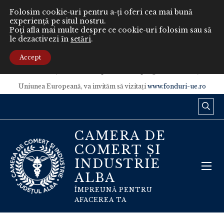
Folosim cookie-uri pentru a-ți oferi cea mai bună
experiență pe situl nostru.
Poți afla mai multe despre ce cookie-uri folosim sau să
le dezactivezi în
setări
.
Conținutul acestui material nu reprezintă în mod obligatoriu poziția
oficială a Uniunii Europene sau a Guvernului României.
Accept
Pentru informaţii detaliate despre celelalte programe cofinanţate de
Uniunea Europeană, va invităm să vizitaţi
www.fonduri-ue.ro
CAMERA DE
COMERȚ ȘI
INDUSTRIE
ALBA
ÎMPREUNĂ PENTRU
AFACEREA TA