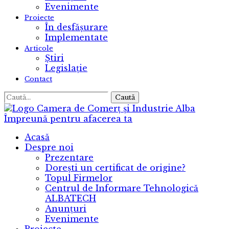
Evenimente
Proiecte
În desfășurare
Implementate
Articole
Știri
Legislație
Contact
Caută
Camera de Comerț și Industrie Alba
Împreună pentru afacerea ta
Acasă
Despre noi
Prezentare
Dorești un certificat de origine?
Topul Firmelor
Centrul de Informare Tehnologică
ALBATECH
Anunțuri
Evenimente