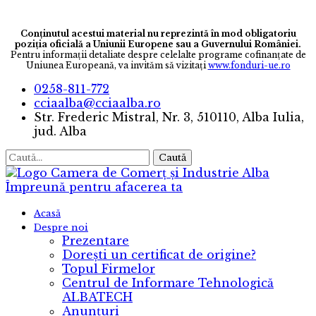
Conținutul acestui material nu reprezintă în mod obligatoriu
poziția oficială a Uniunii Europene sau a Guvernului României.
Pentru informaţii detaliate despre celelalte programe cofinanţate de
Uniunea Europeană, va invităm să vizitaţi
www.fonduri-ue.ro
0258-811-772
cciaalba@cciaalba.ro
Str. Frederic Mistral, Nr. 3, 510110, Alba Iulia,
jud. Alba
Caută
Camera de Comerț și Industrie Alba
Împreună pentru afacerea ta
Acasă
Despre noi
Prezentare
Dorești un certificat de origine?
Topul Firmelor
Centrul de Informare Tehnologică
ALBATECH
Anunțuri