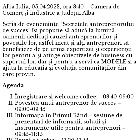
Alba Iulia, 05.04.2023, ora 8:40 – Camera de
Comerț și Industrie a Județui Alba
Seria de eveneminte “Secretele antreprenorului
de succes” își propune să aducă la lumină
oamenii dedicați cauzei antreprenorilor și
poveștile lor, astfel încât și alți antreprenori să
beneficieze de pe urma expertizei și experienței
lor pentru a-și atinge obiectivele de business cu
suportul lor, dar și pentru a servi ca MODELE și a
ajuta la educația și evoluția comunităților din
care provin.
Agenda
Înregistrare și welcome coffee – 08:40-09:00
Povestea unui antreprenor de succes –
09:00-09:45
Informația în Primul Rând – sesiune de
prezentări de informații, soluții și
instrumente utile pentru antreprenori –
09:45-11:15