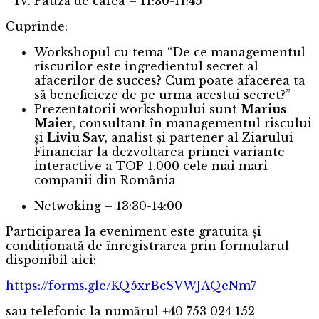
Pauză de cafea – 11:30-11:45
Cuprinde:
Workshopul cu tema “De ce managementul
riscurilor este ingredientul secret al
afacerilor de succes? Cum poate afacerea ta
să beneficieze de pe urma acestui secret?”
Prezentatorii workshopului sunt
Marius
Maier
, consultant în managementul riscului
și
Liviu Sav
, analist și partener al Ziarului
Financiar la dezvoltarea primei variante
interactive a TOP 1.000 cele mai mari
companii din România
Netwoking – 13:30-14:00
Participarea la eveniment este gratuita și
condiționată de înregistrarea prin formularul
disponibil aici:
https://forms.gle/KQ5xrBcSVWJAQeNm7
sau telefonic la numărul +40 753 024 152