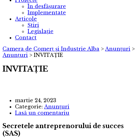
Proiecte
În desfășurare
Implementate
Articole
Știri
Legislație
Contact
Camera de Comerț și Industrie Alba
>
Anunțuri
>
Anunțuri
>
INVITAȚIE
INVITAȚIE
martie 24, 2023
Categorie:
Anunțuri
Lasă un comentariu
Secretele antreprenorului de succes
(SAS)