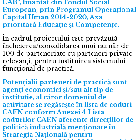
UAB”, finanțat din Fondul Social
European, prin Programul Operațional
Capital Uman 2014-2020, Axa
prioritară Educație și Competențe.
În cadrul proiectului este prevăzută
încheierea/consolidarea unui număr de
100 de parteneriate cu parteneri private
relevanți, pentru instituirea sistemului
funcțional de practică.
Potențialii parteneri de practică sunt
agenți economici și/sau alt tip de
instituție, al căror domeniul de
activitate se regăsește în lista de coduri
CAEN conform Anexei 4 Lista
codurilor CAEN aferente direcțiilor de
politică industrială menționate în
Strategia Națională pentru