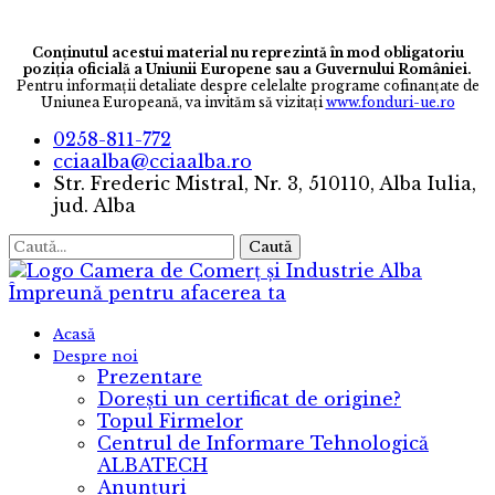
Conținutul acestui material nu reprezintă în mod obligatoriu
poziția oficială a Uniunii Europene sau a Guvernului României.
Pentru informaţii detaliate despre celelalte programe cofinanţate de
Uniunea Europeană, va invităm să vizitaţi
www.fonduri-ue.ro
0258-811-772
cciaalba@cciaalba.ro
Str. Frederic Mistral, Nr. 3, 510110, Alba Iulia,
jud. Alba
Caută
Camera de Comerț și Industrie Alba
Împreună pentru afacerea ta
Acasă
Despre noi
Prezentare
Dorești un certificat de origine?
Topul Firmelor
Centrul de Informare Tehnologică
ALBATECH
Anunțuri