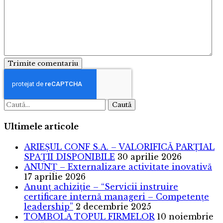
Trimite comentariu
Caută
Ultimele articole
ARIEȘUL CONF S.A. – VALORIFICĂ PARȚIAL
SPAȚII DISPONIBILE
30 aprilie 2026
ANUNȚ – Externalizare activitate inovativă
17 aprilie 2026
Anunț achiziție – “Servicii instruire
certificare internă manageri – Competențe
leadership”
2 decembrie 2025
TOMBOLA TOPUL FIRMELOR
10 noiembrie