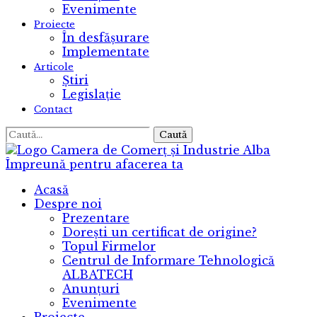
Evenimente
Proiecte
În desfășurare
Implementate
Articole
Știri
Legislație
Contact
Caută
Camera de Comerț și Industrie Alba
Împreună pentru afacerea ta
Acasă
Despre noi
Prezentare
Dorești un certificat de origine?
Topul Firmelor
Centrul de Informare Tehnologică
ALBATECH
Anunțuri
Evenimente