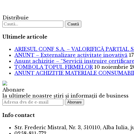
Distribuie
Caută
Ultimele articole
ARIEȘUL CONF S.A. – VALORIFICĂ PARȚIAL 
ANUNȚ – Externalizare activitate inovativă
17
Anunț achiziție – “Servicii instruire certific
TOMBOLA TOPUL FIRMELOR
10 noiembrie 2
ANUNȚ ACHIZIȚIE MATERIALE CONSUMABILE
Abonare
la ultimele noastre știri și informații de business
Info contact
Str. Frederic Mistral, Nr. 3, 510110, Alba Iulia, 
0258-811-772