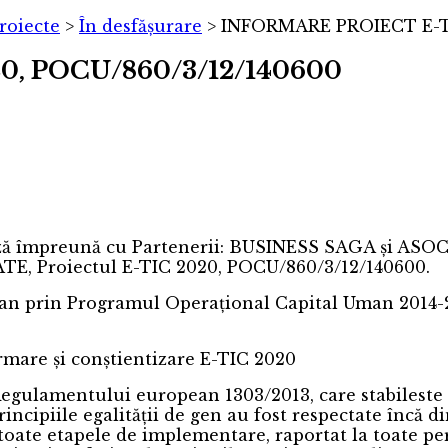
roiecte
>
În desfășurare
>
INFORMARE PROIECT E-TI
, POCU/860/3/12/140600
ează împreună cu Partenerii: BUSINESS SAGA și 
Proiectul E-TIC 2020, POCU/860/3/12/140600.
ean prin Programul Operațional Capital Uman 2014-2
rmare și conștientizare E-TIC 2020
egulamentului european 1303/2013, care stabileste ca
rincipiile egalității de gen au fost respectate încă di
 toate etapele de implementare, raportat la toate pe