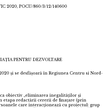
C 2020, POCU/860/3/12/140600
ASOCIAȚIA PENTRU DEZVOLTARE
020 și se desfășoară în Regiunea Centru si Nord-
 obiectiv „eliminarea inegalităților și
n etapa redactării cererii de finațare (prin
rsoanele care interacționează cu proiectul: grup