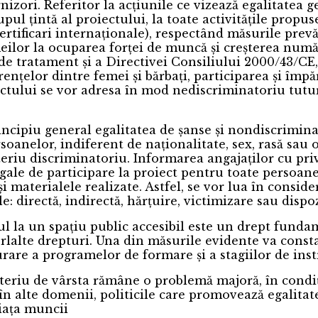
rnizori. Referitor la acțiunile ce vizează egalitatea 
upul țintă al proiectului, la toate activitățile prop
i certificari internaționale), respectând măsurile p
meilor la ocuparea forței de muncă și creșterea numă
de tratament și a Directivei Consiliului 2000/43/CE,
rențelor dintre femei și bărbați, participarea și împăr
oiectului se vor adresa în mod nediscriminatoriu tutu
cipiu general egalitatea de șanse și nondiscrimina
oanelor, indiferent de naționalitate, sex, rasă sau o
eriu discriminatoriu. Informarea angajaților cu privi
egale de participare la proiect pentru toate persoane
i materialele realizate. Astfel, se vor lua în consider
: directă, indirectă, hărțuire, victimizare sau dispoz
ul la un spațiu public accesibil este un drept funda
lalte drepturi. Una din măsurile evidente va consta 
șurare a programelor de formare și a stagiilor de inst
eriu de vârsta rămâne o problemă majoră, în condiții
n alte domenii, politicile care promovează egalitat
piața muncii