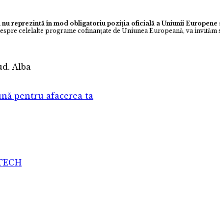
 nu reprezintă în mod obligatoriu poziția oficială a Uniunii Europen
despre celelalte programe cofinanţate de Uniunea Europeană, va invităm s
jud. Alba
nă pentru afacerea ta
ATECH