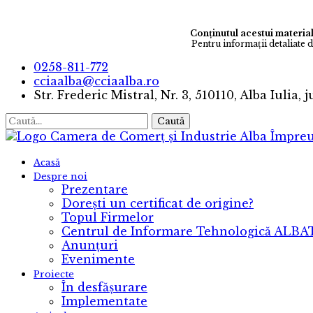
Conținutul acestui material
Pentru informaţii detaliate 
0258-811-772
cciaalba@cciaalba.ro
Str. Frederic Mistral, Nr. 3, 510110, Alba Iulia, 
Caută
Camera de Comerț și Industrie Alba
Împreu
Acasă
Despre noi
Prezentare
Dorești un certificat de origine?
Topul Firmelor
Centrul de Informare Tehnologică ALB
Anunțuri
Evenimente
Proiecte
În desfășurare
Implementate