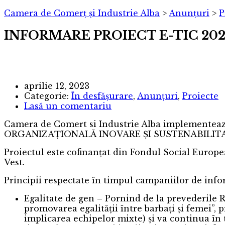
Camera de Comerț și Industrie Alba
>
Anunțuri
>
P
INFORMARE PROIECT E-TIC 2020
aprilie 12, 2023
Categorie:
În desfășurare
,
Anunțuri
,
Proiecte
Lasă un comentariu
Camera de Comert si Industrie Alba implement
ORGANIZAȚIONALĂ INOVARE ȘI SUSTENABILITATE, 
Proiectul este cofinanțat din Fondul Social Europ
Vest.
Principii respectate în timpul campaniilor de info
Egalitate de gen – Pornind de la prevederile R
promovarea egalității între barbați și femei”, p
implicarea echipelor mixte) și va continua în