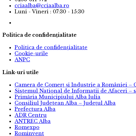
cciaalba@cciaalba.ro
Luni - Vineri : 07:30 - 15:30
Politica de confidențialitate
Politica de confidențialitate
Cookie-urile
ANPC
Link-uri utile
Camera de Comerț și Industrie a României – 
Sistemul National de Informatii de Afaceri – s
Primăria Municipiului Alba Iulia
Consiliul Judetean Alba – Județul Alba
Prefectura Alba
ADR Centru
ANTREC Alba
Romexpo
Rominvent