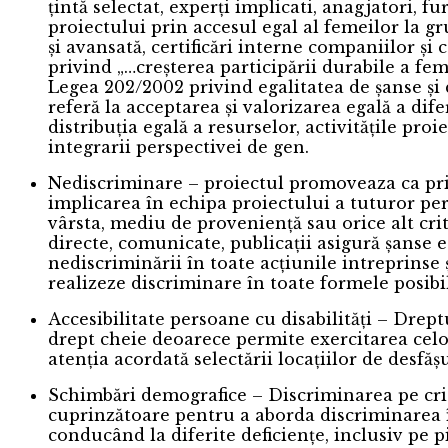
țintă selectat, experți implicati, anagjatori, fu
proiectului prin accesul egal al femeilor la gr
și avansată, certificări interne companiilor ș
privind „…creșterea participării durabile a fe
Legea 202/2002 privind egalitatea de șanse și 
referă la acceptarea și valorizarea egală a dife
distribuția egală a resurselor, activitățile pr
integrarii perspectivei de gen.
Nediscriminare – proiectul promoveaza ca prin
implicarea în echipa proiectului a tuturor pers
vârsta, mediu de proveniență sau orice alt crit
directe, comunicate, publicații asigură șanse 
nediscriminării în toate acțiunile intreprinse ș
realizeze discriminare în toate formele posibile
Accesibilitate persoane cu disabilități – Drept
drept cheie deoarece permite exercitarea celor
atenția acordată selectării locațiilor de desfă
Schimbări demografice – Discriminarea pe crit
cuprinzătoare pentru a aborda discriminarea î
conducând la diferite deficiențe, inclusiv pe 