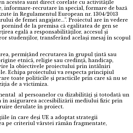
gen acestea sunt direct corelate cu activitățile
use, informare-recrutare în special, formare de bază
revăzute în Regulamentul European nr. 1304/2013
rului de femei angajate…”. Proiectul are în vedere
 pornind de la premisa că egalitatea de gen se
țirea egală a responsabilităților, accesul și
ror studenților, transferând același mesaj în scopul
rea, permițând recrutarea în grupul țintă sau
rigine etnică, religie sau credință, handicap,
re la obiectivele proiectului prin intâlniri
le. Echipa proiectului va respecta principiul
are toate politicile și practicile prin care să nu se
iția de a victimiza.
mental al persoanelor cu dizabilități și totodată un
în asigurarea accesibilizării mediului fizic prin
ruire derulate în proiect.
le în care deși UE a adoptat strategii
ea pe criteriul vârstei rămân fragmentate,