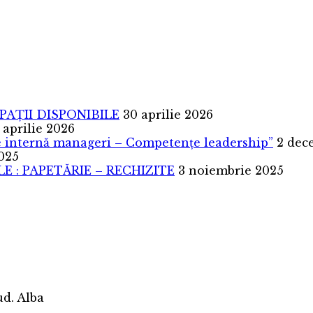
SPAȚII DISPONIBILE
30 aprilie 2026
 aprilie 2026
are internă manageri – Competențe leadership”
2 dec
025
 : PAPETĂRIE – RECHIZITE
3 noiembrie 2025
jud. Alba