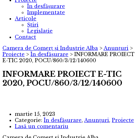
Proiecte
În desfășurare
Implementate
Articole
Știri
Legislație
Contact
Camera de Comerț și Industrie Alba
>
Anunțuri
>
Proiecte
>
În desfășurare
>
INFORMARE PROIECT
E-TIC 2020, POCU/860/3/12/140600
INFORMARE PROIECT E-TIC
2020, POCU/860/3/12/140600
martie 15, 2023
Categorie:
În desfășurare
,
Anunțuri
,
Proiecte
Lasă un comentariu
Camera de Comert si Industrie Alba