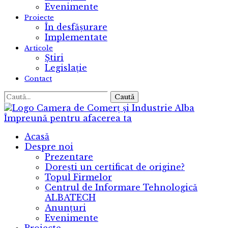
Evenimente
Proiecte
În desfășurare
Implementate
Articole
Știri
Legislație
Contact
Caută
Camera de Comerț și Industrie Alba
Împreună pentru afacerea ta
Acasă
Despre noi
Prezentare
Dorești un certificat de origine?
Topul Firmelor
Centrul de Informare Tehnologică
ALBATECH
Anunțuri
Evenimente