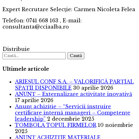
Expert Recrutare Selecție: Carmen Nicoleta Felea
Telefon: 0741 668 163 , E-mail:
consultanta@cciaalba.ro
Distribuie
Caută
Ultimele articole
ARIEȘUL CONF S.A. – VALORIFICĂ PARȚIAL
SPAȚII DISPONIBILE
30 aprilie 2026
ANUNȚ – Externalizare activitate inovativă
17 aprilie 2026
Anunț achiziție – “Servicii instruire
certificare internă manageri – Competențe
leadership”
2 decembrie 2025
TOMBOLA TOPUL FIRMELOR
10 noiembrie
2025
ANUNȚ ACHIZIȚIE MATERIALE