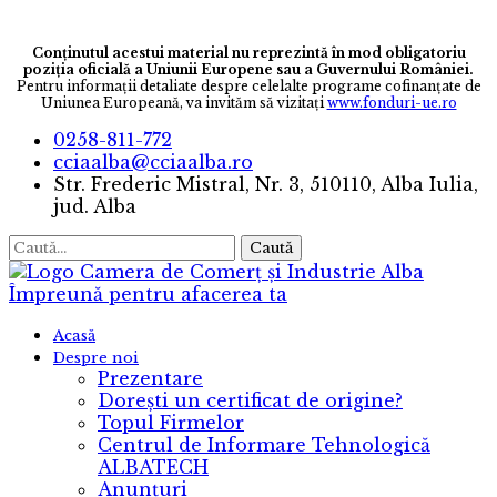
Conținutul acestui material nu reprezintă în mod obligatoriu
poziția oficială a Uniunii Europene sau a Guvernului României.
Pentru informaţii detaliate despre celelalte programe cofinanţate de
Uniunea Europeană, va invităm să vizitaţi
www.fonduri-ue.ro
0258-811-772
cciaalba@cciaalba.ro
Str. Frederic Mistral, Nr. 3, 510110, Alba Iulia,
jud. Alba
Caută
Camera de Comerț și Industrie Alba
Împreună pentru afacerea ta
Acasă
Despre noi
Prezentare
Dorești un certificat de origine?
Topul Firmelor
Centrul de Informare Tehnologică
ALBATECH
Anunțuri