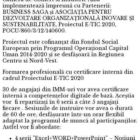
implementează împreună cu Partenerii:
BUSINESS SAGA și ASOCIAȚIA PENTRU
DEZVOLTARE ORGANIZAȚIONALĂ INOVARE ȘI
SUSTENABILITATE, Proiectul E-TIC 2020,
POCU/860/3/12/140600.
Proiectul este cofinanțat din Fondul Social
European prin Programul Operațional Capital
Uman 2014-2020 și se desfășoară în Regiunea
Centru si Nord-Vest.
Formarea profesională cu certificare internă din
cadrul Proiectului E-TIC 2020
30 de angajați din IMM-uri vor avea certificare
internă a competențelor digitale de bază. Aceștia
vor fi repartizați în 6 serii a câte 5 angajați
fiecare . Sesiunile de instruire vor avea o durată
de 60 de ore, desfășurate într-un orar flexibil
adaptat la programul de muncă al participanților.
Astfel vor fi abordate:
4 serii ”Excel+WORD+PowerPoint” – Noțiuni