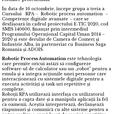
În data de 16 octombrie, începe grupa a treia a
Cursului RPA – Robotic process automation –
Competențe digitale avansate – care se
desfășoară în cadrul proiectului E-TIC 2020, cod
SMIS 140600, finanțat prin intermediul
Programului Operațional Capital Uman 2014 –
2020 și este derulat de Camera de Comerț și
Industrie Alba, în parteneriat cu Business Saga
Romania și ADOIS.
Robotic Process Automation
este tehnologia
care permite oricui astăzi să configureze
software-ul de calculator sau un „robot” pentru a
emula și a integra acțiunile unei persoane care
interacționează cu sistemele digitale pentru a
executa activități și task-uri repetitive și
complexe.
Roboții RPA utilizează interfața cu utilizatorul
pentru a capta date și a manipula aplicații la fel
ca oamenii. Aceștia interpretează, declanșează
răspunsuri și comunică cu alte sisteme pentru a