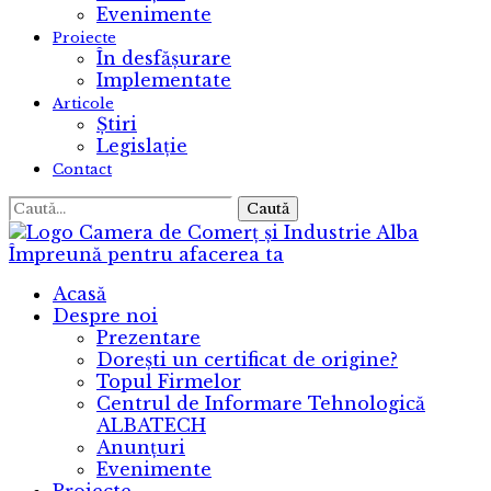
Evenimente
Proiecte
În desfășurare
Implementate
Articole
Știri
Legislație
Contact
Caută
Camera de Comerț și Industrie Alba
Împreună pentru afacerea ta
Acasă
Despre noi
Prezentare
Dorești un certificat de origine?
Topul Firmelor
Centrul de Informare Tehnologică
ALBATECH
Anunțuri
Evenimente