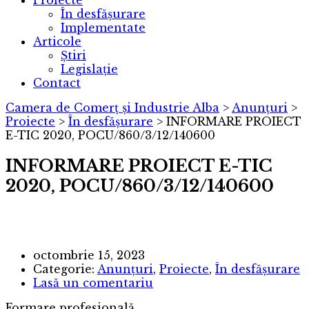
Proiecte
În desfășurare
Implementate
Articole
Știri
Legislație
Contact
Camera de Comerț și Industrie Alba
>
Anunțuri
>
Proiecte
>
În desfășurare
>
INFORMARE PROIECT
E-TIC 2020, POCU/860/3/12/140600
INFORMARE PROIECT E-TIC
2020, POCU/860/3/12/140600
octombrie 15, 2023
Categorie:
Anunțuri
,
Proiecte
,
În desfășurare
Lasă un comentariu
Formare profesională