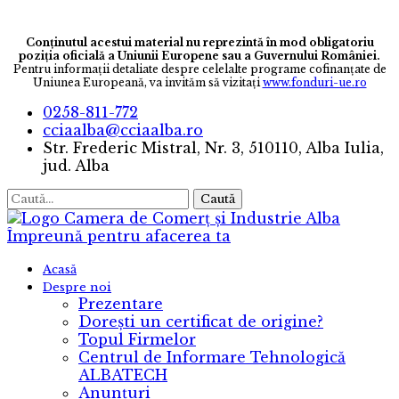
Conținutul acestui material nu reprezintă în mod obligatoriu
poziția oficială a Uniunii Europene sau a Guvernului României.
Pentru informaţii detaliate despre celelalte programe cofinanţate de
Uniunea Europeană, va invităm să vizitaţi
www.fonduri-ue.ro
0258-811-772
cciaalba@cciaalba.ro
Str. Frederic Mistral, Nr. 3, 510110, Alba Iulia,
jud. Alba
Caută
Camera de Comerț și Industrie Alba
Împreună pentru afacerea ta
Acasă
Despre noi
Prezentare
Dorești un certificat de origine?
Topul Firmelor
Centrul de Informare Tehnologică
ALBATECH
Anunțuri