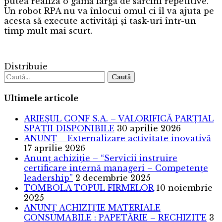
putea realiza o gamă largă de sarcini repetitive.
Un robot RPA nu va înlocui omul ci îl va ajuta pe
acesta să execute activități și task-uri într-un
timp mult mai scurt.
Distribuie
Caută
Ultimele articole
ARIEȘUL CONF S.A. – VALORIFICĂ PARȚIAL
SPAȚII DISPONIBILE
30 aprilie 2026
ANUNȚ – Externalizare activitate inovativă
17 aprilie 2026
Anunț achiziție – “Servicii instruire
certificare internă manageri – Competențe
leadership”
2 decembrie 2025
TOMBOLA TOPUL FIRMELOR
10 noiembrie
2025
ANUNȚ ACHIZIȚIE MATERIALE
CONSUMABILE : PAPETĂRIE – RECHIZITE
3