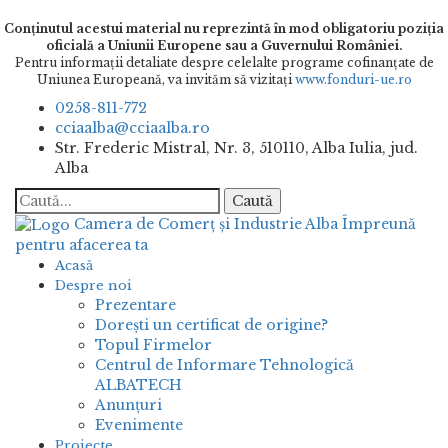
Conținutul acestui material nu reprezintă în mod obligatoriu poziția
oficială a Uniunii Europene sau a Guvernului României.
Pentru informaţii detaliate despre celelalte programe cofinanţate de
Uniunea Europeană, va invităm să vizitaţi
www.fonduri-ue.ro
0258-811-772
cciaalba@cciaalba.ro
Str. Frederic Mistral, Nr. 3, 510110, Alba Iulia, jud.
Alba
Caută
Camera de Comerț și Industrie Alba
Împreună
pentru afacerea ta
Acasă
Despre noi
Prezentare
Dorești un certificat de origine?
Topul Firmelor
Centrul de Informare Tehnologică
ALBATECH
Anunțuri
Evenimente
Proiecte