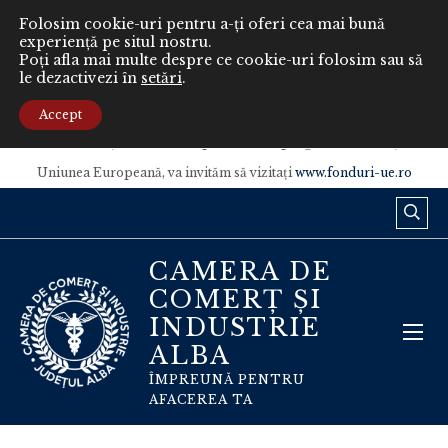
Folosim cookie-uri pentru a-ți oferi cea mai bună
experiență pe situl nostru.
Poți afla mai multe despre ce cookie-uri folosim sau să
le dezactivezi în
setări
.
Conținutul acestui material nu reprezintă în mod obligatoriu poziția
oficială a Uniunii Europene sau a Guvernului României.
Accept
Pentru informaţii detaliate despre celelalte programe cofinanţate de
Uniunea Europeană, va invităm să vizitaţi
www.fonduri-ue.ro
CAMERA DE
COMERȚ ȘI
INDUSTRIE
ALBA
ÎMPREUNĂ PENTRU
AFACEREA TA