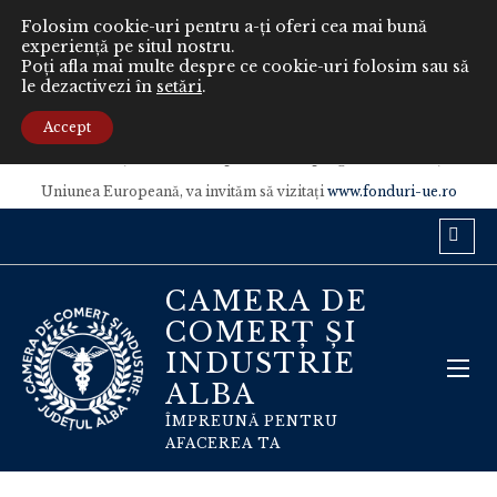
Folosim cookie-uri pentru a-ți oferi cea mai bună
experiență pe situl nostru.
Poți afla mai multe despre ce cookie-uri folosim sau să
le dezactivezi în
setări
.
Conținutul acestui material nu reprezintă în mod obligatoriu poziția
oficială a Uniunii Europene sau a Guvernului României.
Accept
Pentru informaţii detaliate despre celelalte programe cofinanţate de
Uniunea Europeană, va invităm să vizitaţi
www.fonduri-ue.ro
CAMERA DE
COMERȚ ȘI
INDUSTRIE
ALBA
ÎMPREUNĂ PENTRU
AFACEREA TA