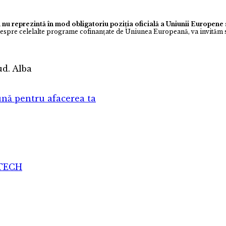
 nu reprezintă în mod obligatoriu poziția oficială a Uniunii Europen
despre celelalte programe cofinanţate de Uniunea Europeană, va invităm s
jud. Alba
nă pentru afacerea ta
ATECH