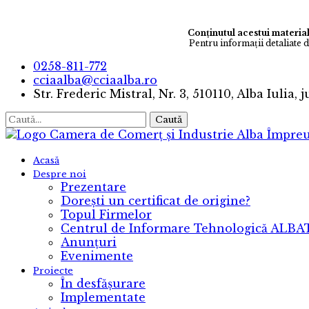
Conținutul acestui material
Pentru informaţii detaliate 
0258-811-772
cciaalba@cciaalba.ro
Str. Frederic Mistral, Nr. 3, 510110, Alba Iulia, 
Caută
Camera de Comerț și Industrie Alba
Împreu
Acasă
Despre noi
Prezentare
Dorești un certificat de origine?
Topul Firmelor
Centrul de Informare Tehnologică ALB
Anunțuri
Evenimente
Proiecte
În desfășurare
Implementate