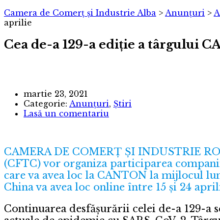
Camera de Comerț și Industrie Alba
>
Anunțuri
>
A
aprilie
Cea de-a 129-a ediție a târgului C
martie 23, 2021
Categorie:
Anunțuri
,
Știri
Lasă un comentariu
CAMERA DE COMERȚ ȘI INDUSTRIE ROMANIA
(CFTC) vor organiza participarea companii
care va avea loc la CANTON la mijlocul luni
China va avea loc online între 15 și 24 april
Continuarea desfășurării celei de-a 129-a s