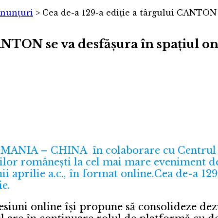
nunțuri
>
Cea de-a 129-a ediție a târgului CANTON s
ANTON se va desfășura în spațiul on
 – CHINA în colaborare cu Centrul de C
lor românești la cel mai mare eveniment de 
i aprilie a.c., în format online.Cea de-a 129
ie.
esiuni online își propune să consolideze dez