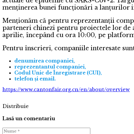
actuale de epidemie cu SARS-CoV-2. Târgul 
menținerea bunei funcționări a lanțurilor i
Menționăm că pentru reprezentanții compani
parteneri chinezi pentru proiectele lor de a
aprilie, începând cu ora 10:00, pe platf
Pentru înscrieri, companiile interesate su
denumirea companiei,
reprezentantul companiei,
Codul Unic de Înregistrare (CUI),
telefon și email.
https://www.cantonfair.org.cn/en/about/overview
Distribuie
Lasă un comentariu