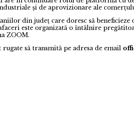
are în continuare rolul de platformă cu des
ndustriale și de aprovizionare ale comerțulu
ilor din județ care doresc să beneficieze d
faceri este organizată o întâlnire pregătitoa
orma ZOOM.
nt rugate să transmită pe adresa de email
off