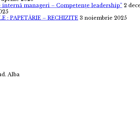
are internă manageri – Competențe leadership”
2 dec
025
 : PAPETĂRIE – RECHIZITE
3 noiembrie 2025
jud. Alba