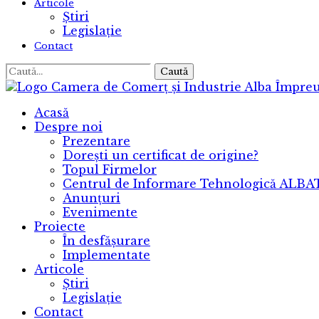
Articole
Știri
Legislație
Contact
Caută
Camera de Comerț și Industrie Alba
Împreu
Acasă
Despre noi
Prezentare
Dorești un certificat de origine?
Topul Firmelor
Centrul de Informare Tehnologică ALB
Anunțuri
Evenimente
Proiecte
În desfășurare
Implementate
Articole
Știri
Legislație
Contact