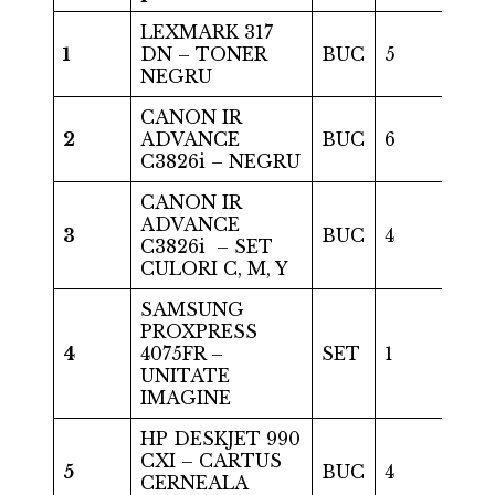
LEXMARK 317
1
DN – TONER
BUC
5
NEGRU
CANON IR
2
ADVANCE
BUC
6
C3826i – NEGRU
CANON IR
ADVANCE
3
BUC
4
C3826i – SET
CULORI C, M, Y
SAMSUNG
PROXPRESS
4
4075FR –
SET
1
UNITATE
IMAGINE
HP DESKJET 990
CXI – CARTUS
5
BUC
4
CERNEALA