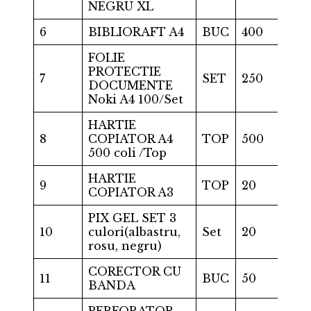
NEGRU XL
6
BIBLIORAFT A4
BUC
400
FOLIE
PROTECTIE
7
SET
250
DOCUMENTE
Noki A4 100/Set
HARTIE
8
COPIATOR A4
TOP
500
500 coli /Top
HARTIE
9
TOP
20
COPIATOR A3
PIX GEL SET 3
10
culori(albastru,
Set
20
rosu, negru)
CORECTOR CU
11
BUC
50
BANDA
PERFORATOR