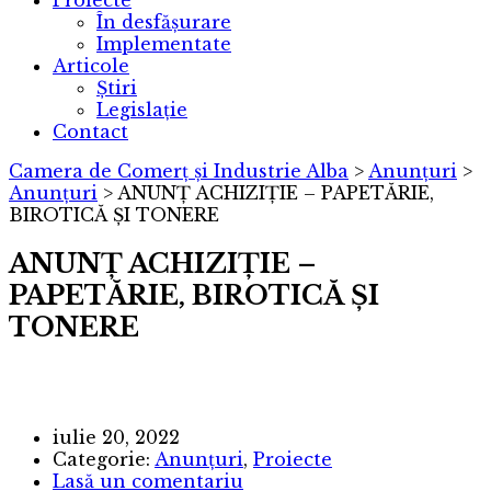
Proiecte
În desfășurare
Implementate
Articole
Știri
Legislație
Contact
Camera de Comerț și Industrie Alba
>
Anunțuri
>
Anunțuri
>
ANUNȚ ACHIZIȚIE – PAPETĂRIE,
BIROTICĂ ȘI TONERE
ANUNȚ ACHIZIȚIE –
PAPETĂRIE, BIROTICĂ ȘI
TONERE
iulie 20, 2022
Categorie:
Anunțuri
,
Proiecte
Lasă un comentariu