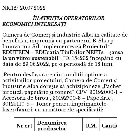
NR.12/ 20.07.2022
ÎN ATENŢIA OPERATORILOR
ECONOMICI INTERESAŢI
Camera de Comerț și Industrie Alba în calitate de
beneficiar, împreună cu partenerul B-Sharp
Innovation Srl, implementează
Proiectul “
EDUTEEN – EDUcatia TinErilor NEETs – șansa
la un viitor sustenabil”
, ID: 154232 începând cu
data de 29.06.2022, pe o perioadă de 18 luni.
Pentru desfașurarea în condiții optime a
activităților proiectului, Camera de Comerț și
Industrie Alba dorește să achiziționeze „Pachet
birotică, papetărie și tonere”, CPV 30192000-1 –
Accesorii de birou , 30192700-8 – Papetărie ,
30125110-5 – Toner pentru imprimantele
laser/faxuri, cu următoarele specificații:
Denumirea
Nr.crt
U.M.
Cantitate
produselor