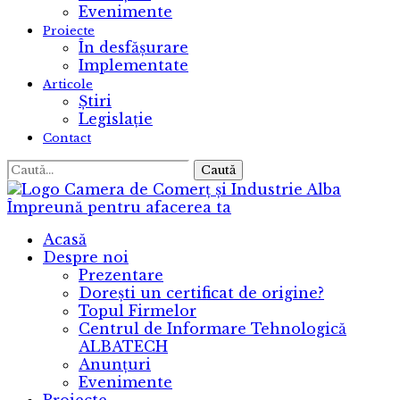
Evenimente
Proiecte
În desfășurare
Implementate
Articole
Știri
Legislație
Contact
Caută
Camera de Comerț și Industrie Alba
Împreună pentru afacerea ta
Acasă
Despre noi
Prezentare
Dorești un certificat de origine?
Topul Firmelor
Centrul de Informare Tehnologică
ALBATECH
Anunțuri
Evenimente