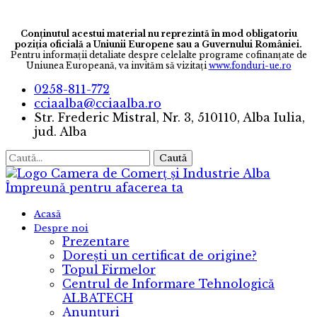
Conținutul acestui material nu reprezintă în mod obligatoriu
poziția oficială a Uniunii Europene sau a Guvernului României.
Pentru informaţii detaliate despre celelalte programe cofinanţate de
Uniunea Europeană, va invităm să vizitaţi
www.fonduri-ue.ro
0258-811-772
cciaalba@cciaalba.ro
Str. Frederic Mistral, Nr. 3, 510110, Alba Iulia,
jud. Alba
Caută
Camera de Comerț și Industrie Alba
Împreună pentru afacerea ta
Acasă
Despre noi
Prezentare
Dorești un certificat de origine?
Topul Firmelor
Centrul de Informare Tehnologică
ALBATECH
Anunțuri