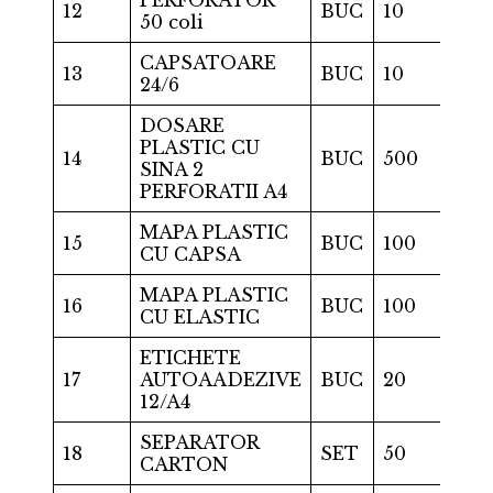
12
BUC
10
50 coli
CAPSATOARE
13
BUC
10
24/6
DOSARE
PLASTIC CU
14
BUC
500
SINA 2
PERFORATII A4
MAPA PLASTIC
15
BUC
100
CU CAPSA
MAPA PLASTIC
16
BUC
100
CU ELASTIC
ETICHETE
17
AUTOAADEZIVE
BUC
20
12/A4
SEPARATOR
18
SET
50
CARTON