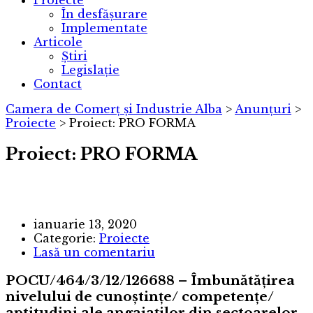
Proiecte
În desfășurare
Implementate
Articole
Știri
Legislație
Contact
Camera de Comerț și Industrie Alba
>
Anunțuri
>
Proiecte
>
Proiect: PRO FORMA
Proiect: PRO FORMA
ianuarie 13, 2020
Categorie:
Proiecte
Lasă un comentariu
POCU/464/3/12/126688 – Îmbunătăţirea
nivelului de cunoştinţe/ competenţe/
aptitudini ale angajaţilor din sectoarelor