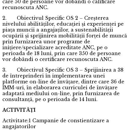
care 50 de persoane vor dobândi o calificare
recunoscuta ANC.
2. Obiectivul Specific OS 2 – Creșterea
nivelului abilităților, educației și experienței pe
piața muncii a angajaților, a sustenabilității
ocupării și sprijinirea mobilității forței de muncă
prin furnizarea unor programe de
inițiere/specializare acreditate ANC, pe o
perioada de 18 luni, prin care 350 de persoane
vor dobândi o certificare recunoscuta ANC.
3. Obiectivul Specific OS 3 – Sprijinirea a 38
de întreprinderi în implementarea unei
platforme on-line de învățare, dintre care 36 de
IMM-uri, în elaborarea curriculei de învățare
adaptată mediului on-line, prin furnizarea de
consultanță, pe o perioada de 14 luni.
ACTIVITĂȚI
Activitate:1 Campanie de constientizare a
angajatorilor