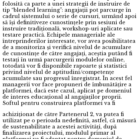
folosită ca parte a unei strategii de instruire de
tip “blended learning”: angajații pot parcurge în
cadrul sistemului o serie de cursuri, urmând apoi
să își definitiveze cunostințele prin sesiuni de
instruire tradițională, workshop-uri aplicate sau
testare practică. Echipele manageriale ale
întreprinderilor interesate, vor avea posibilitatea
de a monitoriza și verifică nivelul de acumulare
de cunostințe de către angajați, aceștia putând fi
testați în urmă parcurgerii modulelor online,
totodată vor fi disponibile rapoarte și statistici
privind nivelul de aptitudini/competențe
acumulate sau progresul înregistrat. În acest fel
managerii vor face propuneri de îmbunătățire a
platformei, dacă este cazul, aplicat pe domeniul
de interes educațional al angajaților proprii.
Softul pentru construirea platformei va fi
achiziționat de către Partenerul 2, va putea fi
utilizat pe o perioada nedefinită, astfel, că măsură
de sustenabilitate a acestei activități, după
finalizarea proiectului, modulul primar al
platformei va fi adaptat pentru domeniul de