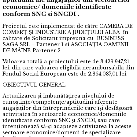
economice/ domeniile identificate
conform SNC si SNCDI .
Proiectul este implementat de către CAMERA DE
COMERȚ ȘI INDUSTRIE A JUDEȚULUI ALBA în
calitate de Solicitant impreuna cu BUSINESS
SAGA SRL – Partener 1 si ASOCIAȚIA OAMENII
DE MÂINE-Partener 2
Valoarea totală a proiectului este de 3.429.947,21
lei, din care valoarea eligibilă nerambursabilă din
Fondul Social European este de 2.864.087,01 lei.
OBIECTIVUL GENERAL
Actualizarea și îmbunătățirea nivelului de
cunoștințe/competențe/aptitudini aferente
angajaților din întreprinderile care își desfășoară
activitatea în sectoarele economice/domeniile
identificate conform SNC și SNCDI, sau care
intenționează să-și adapteze activitatea la aceste
sectoare economice/domenii de specializare