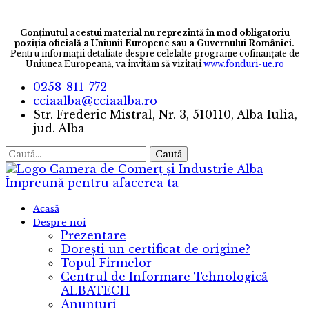
Conținutul acestui material nu reprezintă în mod obligatoriu
poziția oficială a Uniunii Europene sau a Guvernului României.
Pentru informaţii detaliate despre celelalte programe cofinanţate de
Uniunea Europeană, va invităm să vizitaţi
www.fonduri-ue.ro
0258-811-772
cciaalba@cciaalba.ro
Str. Frederic Mistral, Nr. 3, 510110, Alba Iulia,
jud. Alba
Caută
Camera de Comerț și Industrie Alba
Împreună pentru afacerea ta
Acasă
Despre noi
Prezentare
Dorești un certificat de origine?
Topul Firmelor
Centrul de Informare Tehnologică
ALBATECH
Anunțuri