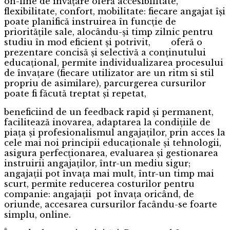
on-line de învățare oferă accesibilitate,
flexibilitate, confort, mobilitate: fiecare angajat își
poate planifică instruirea în funcție de
prioritățile sale, alocându-și timp zilnic pentru
studiu în mod eficient și potrivit, oferă o
prezentare concisă și selectivă a conținutului
educațional, permite individualizarea procesului
de învațare (fiecare utilizator are un ritm si stil
propriu de asimilare), parcurgerea cursurilor
poate fi făcută treptat și repetat,
beneficiind de un feedback rapid și permanent,
facilitează inovarea, adaptarea la condițiile de
piața și profesionalismul angajaților, prin acces la
cele mai noi principii educaționale și tehnologii,
asigura perfecționarea, evaluarea și gestionarea
instruirii angajaților, într-un mediu sigur;
angajații pot învața mai mult, într-un timp mai
scurt, permite reducerea costurilor pentru
companie: angajații pot învața oricând, de
oriunde, accesarea cursurilor facându-se foarte
simplu, online.