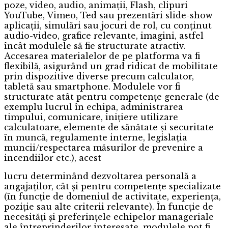
poze, video, audio, animații, Flash, clipuri
YouTube, Vimeo, Ted sau prezentări slide-show
aplicații, simulări sau jocuri de rol, cu conținut
audio-video, grafice relevante, imagini, astfel
încât modulele să fie structurate atractiv.
Accesarea materialelor de pe platforma va fi
flexibilă, asigurând un grad ridicat de mobilitate
prin dispozitive diverse precum calculator,
tabletă sau smartphone. Modulele vor fi
structurate atât pentru competențe generale (de
exemplu lucrul în echipa, administrarea
timpului, comunicare, inițiere utilizare
calculatoare, elemente de sănătate și securitate
în muncă, regulamente interne, legislația
muncii/respectarea măsurilor de prevenire a
incendiilor etc.), acest
lucru determinând dezvoltarea personală a
angajaților, cât și pentru competențe specializate
(în funcție de domeniul de activitate, experiența,
poziție sau alte criterii relevante). În funcție de
necesități și preferințele echipelor manageriale
ale întreprinderilor interesate, modulele pot fi