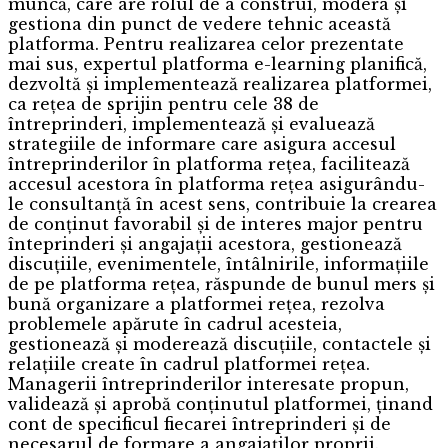
muncă, care are rolul de a construi, modera și
gestiona din punct de vedere tehnic această
platforma. Pentru realizarea celor prezentate
mai sus, expertul platforma e-learning planifică,
dezvoltă și implementează realizarea platformei,
ca rețea de sprijin pentru cele 38 de
întreprinderi, implementează și evaluează
strategiile de informare care asigura accesul
întreprinderilor în platforma rețea, facilitează
accesul acestora în platforma rețea asigurându-
le consultanță în acest sens, contribuie la crearea
de conținut favorabil și de interes major pentru
înteprinderi și angajații acestora, gestionează
discuțiile, evenimentele, întâlnirile, informațiile
de pe platforma rețea, răspunde de bunul mers și
bună organizare a platformei rețea, rezolva
problemele apărute în cadrul acesteia,
gestionează și moderează discuțiile, contactele și
relațiile create în cadrul platformei rețea.
Managerii întreprinderilor interesate propun,
validează și aprobă conținutul platformei, ținand
cont de specificul fiecarei întreprinderi și de
necesarul de formare a angajaților proprii.