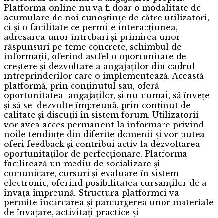
Platforma online nu va fi doar o modalitate de
acumulare de noi cunoștințe de către utilizatori,
ci și o facilitate ce permite interacțiunea,
adresarea unor întrebari și primirea unor
răspunsuri pe teme concrete, schimbul de
informații, oferind astfel o oportunitate de
creștere și dezvoltare a angajaților din cadrul
întreprinderilor care o implementează. Această
platformă, prin conținutul sau, oferă
oportunitatea angajaților, și nu numai, să învețe
și să se dezvolte împreună, prin conținut de
calitate și discuții în sistem forum. Utilizatorii
vor avea acces permanent la informare privind
noile tendințe din diferite domenii și vor putea
oferi feedback și contribui activ la dezvoltarea
oportunitaților de perfecționare. Platforma
facilitează un mediu de socializare și
comunicare, cursuri și evaluare în sistem
electronic, oferind posibilitatea cursanților de a
învața împreună. Structura platformei va
permite încărcarea și parcurgerea unor materiale
de învațare, activitați practice și