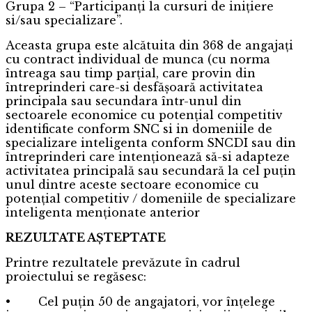
Grupa 2 – “Participanți la cursuri de inițiere
si/sau specializare”.
Aceasta grupa este alcătuita din 368 de angajați
cu contract individual de munca (cu norma
întreaga sau timp parțial, care provin din
întreprinderi care-si desfășoară activitatea
principala sau secundara într-unul din
sectoarele economice cu potențial competitiv
identificate conform SNC si in domeniile de
specializare inteligenta conform SNCDI sau din
întreprinderi care intenționează să-si adapteze
activitatea principală sau secundară la cel puțin
unul dintre aceste sectoare economice cu
potențial competitiv / domeniile de specializare
inteligenta menționate anterior
REZULTATE AŞTEPTATE
Printre rezultatele prevăzute în cadrul
proiectului se regăsesc:
• Cel puțin 50 de angajatori, vor înțelege