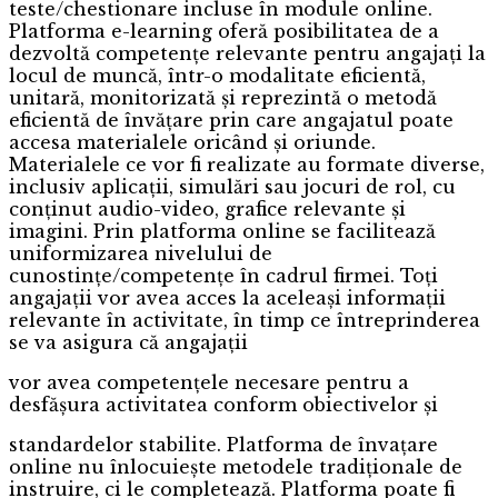
teste/chestionare incluse în module online.
Platforma e-learning oferă posibilitatea de a
dezvoltă competențe relevante pentru angajați la
locul de muncă, într-o modalitate eficientă,
unitară, monitorizată și reprezintă o metodă
eficientă de învățare prin care angajatul poate
accesa materialele oricând și oriunde.
Materialele ce vor fi realizate au formate diverse,
inclusiv aplicații, simulări sau jocuri de rol, cu
conținut audio-video, grafice relevante și
imagini. Prin platforma online se facilitează
uniformizarea nivelului de
cunostințe/competențe în cadrul firmei. Toți
angajații vor avea acces la aceleași informații
relevante în activitate, în timp ce întreprinderea
se va asigura că angajații
vor avea competențele necesare pentru a
desfășura activitatea conform obiectivelor și
standardelor stabilite. Platforma de învațare
online nu înlocuiește metodele tradiționale de
instruire, ci le completează. Platforma poate fi