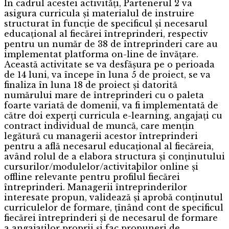
În cadrul acestei activități, Partenerul 2 va
asigura curricula și materialul de instruire
structurat în funcție de specificul și necesarul
educațional al fiecărei întreprinderi, respectiv
pentru un număr de 38 de întreprinderi care au
implementat platforma on-line de învățare.
Această activitate se va desfășura pe o perioada
de 14 luni, va începe în luna 5 de proiect, se va
finaliza în luna 18 de proiect și datorită
numărului mare de întreprinderi cu o paleta
foarte variată de domenii, va fi implementată de
către doi experți curricula e-learning, angajați cu
contract individual de muncă, care mențin
legătură cu managerii acestor întreprinderi
pentru a află necesarul educațional al fiecăreia,
având rolul de a elabora structura și conținutului
cursurilor/modulelor/activitaþilor online și
offline relevante pentru profilul fiecărei
întreprinderi. Managerii întreprinderilor
interesate propun, validează și aprobă conținutul
curriculelor de formare, țînând cont de specificul
fiecărei întreprinderi și de necesarul de formare
a angajaților proprii și fac propuneri de