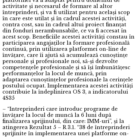
activitate și necesarul de formare al altor
întreprinderi, și va fi utilizat pentru același scop
în care este utilat și în cadrul acestei activități,
contra cost, sau în cadrul altui proiect finanțat
din fonduri nerambunsabile, ce va fi accesat în
acest scop. Beneficiile acestei activități constau în
participarea angajaților la formare profesională
continuă, prin utilizarea platformei on-line de
învățare, care îi ajută să acumulează cunoștințe
personale și profesionale noi, să-și dezvolte
competențele profesionale și să își îmbunătățesc
performanțelor la locul de muncă, prin
adaptarea cunoștințelor profesionale la cerințele
postului ocupat. Implementarea acestei activități
contribuie la îndeplinirea OS 3, a indicatorului
4S35
– “Intreprinderi care introduc programe de
învățare la locul de muncă la 6 luni după
finalizarea sprijinului, din care: IMM-uri”, și la
atingerea Rezultat 5 – R 3.1. “38 de întreprinderi
sprijinite în implementarea unei platforme on-