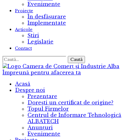
Evenimente
Proiecte
În desfășurare
Implementate
Articole
Știri
Legislație
Contact
Caută
Camera de Comerț și Industrie Alba
Împreună pentru afacerea ta
Acasă
Despre noi
Prezentare
Dorești un certificat de origine?
Topul Firmelor
Centrul de Informare Tehnologică
ALBATECH
Anunțuri
Evenimente