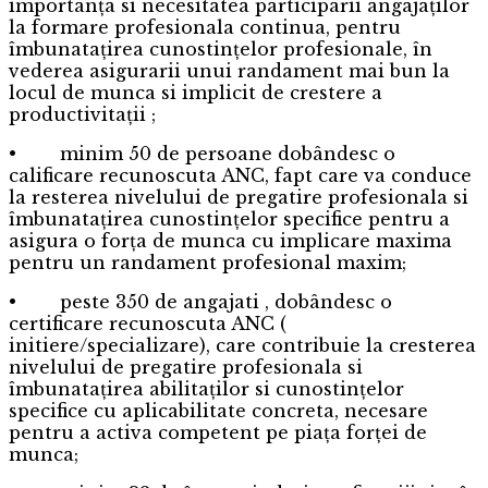
importanța si necesitatea participarii angajaților
la formare profesionala continua, pentru
îmbunatațirea cunostințelor profesionale, în
vederea asigurarii unui randament mai bun la
locul de munca si implicit de crestere a
productivitații ;
• minim 50 de persoane dobândesc o
calificare recunoscuta ANC, fapt care va conduce
la resterea nivelului de pregatire profesionala si
îmbunatațirea cunostințelor specifice pentru a
asigura o forța de munca cu implicare maxima
pentru un randament profesional maxim;
• peste 350 de angajati , dobândesc o
certificare recunoscuta ANC (
initiere/specializare), care contribuie la cresterea
nivelului de pregatire profesionala si
îmbunatațirea abilitaților si cunostințelor
specifice cu aplicabilitate concreta, necesare
pentru a activa competent pe piața forței de
munca;