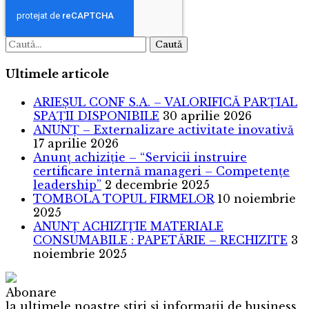
Caută
Ultimele articole
ARIEȘUL CONF S.A. – VALORIFICĂ PARȚIAL
SPAȚII DISPONIBILE
30 aprilie 2026
ANUNȚ – Externalizare activitate inovativă
17 aprilie 2026
Anunț achiziție – “Servicii instruire
certificare internă manageri – Competențe
leadership”
2 decembrie 2025
TOMBOLA TOPUL FIRMELOR
10 noiembrie
2025
ANUNȚ ACHIZIȚIE MATERIALE
CONSUMABILE : PAPETĂRIE – RECHIZITE
3
noiembrie 2025
Abonare
la ultimele noastre știri și informații de business