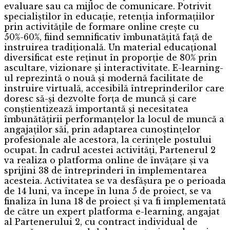
evaluare sau ca mijloc de comunicare. Potrivit
specialiștilor în educație, retenția informațiilor
prin activitățile de formare online crește cu
50%-60%, fiind semnificativ îmbunatățită față de
instruirea tradițională. Un material educațional
diversificat este reținut în proporție de 80% prin
ascultare, vizionare și interactivitate. E-learning-
ul reprezintă o nouă și modernă facilitate de
instruire virtuală, accesibilă întreprinderilor care
doresc să-și dezvolte forța de muncă și care
conștientizează importantă și necesitatea
îmbunătățirii performanțelor la locul de muncă a
angajaților săi, prin adaptarea cunoștințelor
profesionale ale acestora, la cerințele postului
ocupat. În cadrul acestei activități, Partenerul 2
va realiza o platforma online de învățare și va
sprijini 38 de întreprinderi în implementarea
acesteia. Activitatea se va desfășura pe o perioada
de 14 luni, va începe în luna 5 de proiect, se va
finaliza în luna 18 de proiect și va fi implementată
de către un expert platforma e-learning, angajat
al Partenerului 2, cu contract individual de