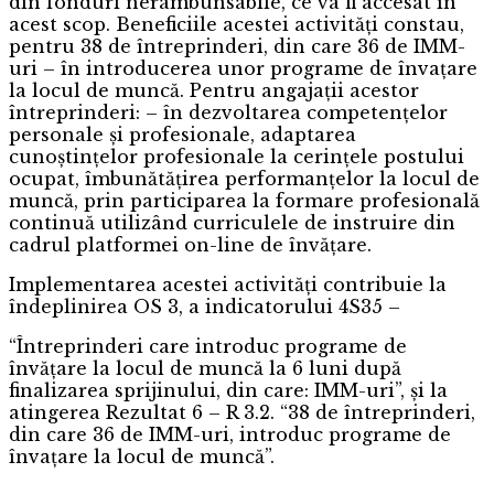
din fonduri nerambunsabile, ce va fi accesat în
acest scop. Beneficiile acestei activități constau,
pentru 38 de întreprinderi, din care 36 de IMM-
uri – în introducerea unor programe de învațare
la locul de muncă. Pentru angajații acestor
întreprinderi: – în dezvoltarea competențelor
personale și profesionale, adaptarea
cunoștințelor profesionale la cerințele postului
ocupat, îmbunătățirea performanțelor la locul de
muncă, prin participarea la formare profesională
continuă utilizând curriculele de instruire din
cadrul platformei on-line de învățare.
Implementarea acestei activități contribuie la
îndeplinirea OS 3, a indicatorului 4S35 –
“Întreprinderi care introduc programe de
învățare la locul de muncă la 6 luni după
finalizarea sprijinului, din care: IMM-uri”, și la
atingerea Rezultat 6 – R 3.2. “38 de întreprinderi,
din care 36 de IMM-uri, introduc programe de
învațare la locul de muncă”.