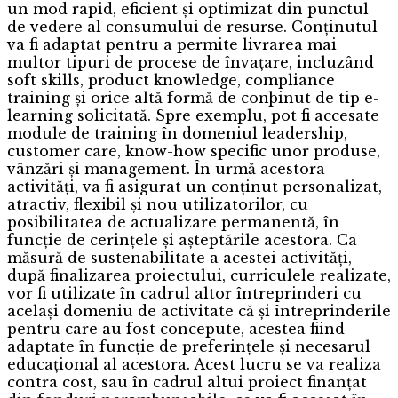
un mod rapid, eficient și optimizat din punctul
de vedere al consumului de resurse. Conținutul
va fi adaptat pentru a permite livrarea mai
multor tipuri de procese de învațare, incluzând
soft skills, product knowledge, compliance
training și orice altă formă de conþinut de tip e-
learning solicitată. Spre exemplu, pot fi accesate
module de training în domeniul leadership,
customer care, know-how specific unor produse,
vânzări și management. În urmă acestora
activități, va fi asigurat un conținut personalizat,
atractiv, flexibil și nou utilizatorilor, cu
posibilitatea de actualizare permanentă, în
funcție de cerințele și așteptările acestora. Ca
măsură de sustenabilitate a acestei activități,
după finalizarea proiectului, curriculele realizate,
vor fi utilizate în cadrul altor întreprinderi cu
același domeniu de activitate că și întreprinderile
pentru care au fost concepute, acestea fiind
adaptate în funcție de preferințele și necesarul
educațional al acestora. Acest lucru se va realiza
contra cost, sau în cadrul altui proiect finanțat