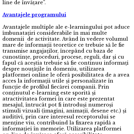
line de învățare”.
Avantajele programului
Avantajele multiple ale e-learningului pot aduce
îmbunatațiri considerabile în mai multe
domenii de activitate. Având în vedere volumul
mare de informații teoretice ce trebuie să le fie
transmise angajaților, începând cu baza de
cunostințe, proceduri, procese, reguli, dar și cu
fapul că aceștia trebuie să fie continuu informați
despre nouțățile în domeniu, utilizarea
platformei online le oferă posibilitatea de a avea
acces la informații utile și personalizate în
funcție de profilul fiecărei companii. Prin
conținutul e-learning este sporită și
atractivitatea formei în care este prezentat
mesajul, întrucât pot fi introduși numeroși
stimuli vizuali (imagini, animații, desene etc.) și
auditivi, prin care interesul receptorului se
menține viu, contribuind la fixarea rapidă a
informației în memorie. Utilizarea platformei