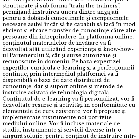
structurate și sub formă “train the trainers”,
permițând instruirea unora dintre angajați
pentru a dobândi cunostințele și competențele
necesare astfel încât să fie capabili să facă în mod
eficient și eficace transfer de cunostințe către alte
persoane din întreprindere. În platforma online,
conținutul materialelor de învățare va fi
dezvoltat atât utilizând experiența și know-how-
ul Partenerului 2, cât și surse autorizate și
recunoscute în domeniu. Pe baza expertizei
experților curricula e-learning și a perfecționarii
continue, prin intermediul platformei va fi
disponibilă o baza de date distribuită de
cunostințe, dar și suport online și metode de
instruire asistată de tehnologia digitală.
Conținutul de e-learning va fi personalizat, vor fi
dezvoltate resurse și activități în conformitate cu
elementele de curs existente, vor fi propuse și
implementate instrumente noi potrivite
mediului online. Vor fi incluse materiale de
studiu, instrumente și servicii diverse într-o
singură soluție, pentru conținut de instruire într-