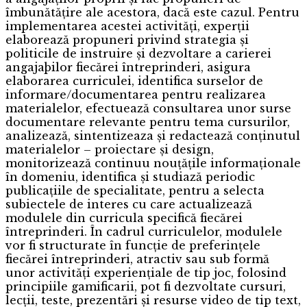
îmbunătățire ale acestora, dacă este cazul. Pentru
implementarea acestei activități, experții
elaborează propuneri privind strategia și
politicile de instruire și dezvoltare a carierei
angajaþilor fiecărei întreprinderi, asigura
elaborarea curriculei, identifica surselor de
informare/documentarea pentru realizarea
materialelor, efectuează consultarea unor surse
documentare relevante pentru tema cursurilor,
analizează, sintentizeaza și redactează conținutul
materialelor – proiectare și design,
monitorizează continuu nouțățile informaționale
în domeniu, identifica și studiază periodic
publicațiile de specialitate, pentru a selecta
subiectele de interes cu care actualizează
modulele din curricula specifică fiecărei
întreprinderi. În cadrul curriculelor, modulele
vor fi structurate în funcție de preferințele
fiecărei întreprinderi, atractiv sau sub formă
unor activități experiențiale de tip joc, folosind
principiile gamificarii, pot fi dezvoltate cursuri,
lecții, teste, prezentări și resurse video de tip text,