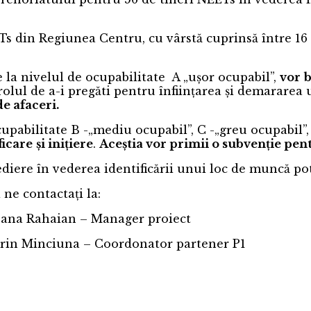
Ts din Regiunea Centru, cu vârstă cuprinsă între 16 și 
 la nivelul de ocupabilitate A „ușor ocupabil”,
vor
b
u rolul de a-i pregăti pentru înființarea și demarare
e afaceri.
cupabilitate B -„mediu ocupabil”, C -„greu ocupabil”
ficare
și inițiere
.
Aceștia vor primii o subvenție pent
mediere în vederea identificării unui loc de muncă pot
 ne contactați la:
oana Rahaian – Manager proiect
orin Minciuna – Coordonator partener P1