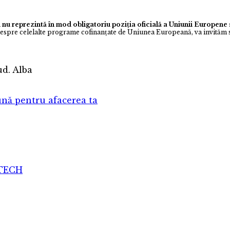
 nu reprezintă în mod obligatoriu poziția oficială a Uniunii Europen
despre celelalte programe cofinanţate de Uniunea Europeană, va invităm s
jud. Alba
nă pentru afacerea ta
ATECH