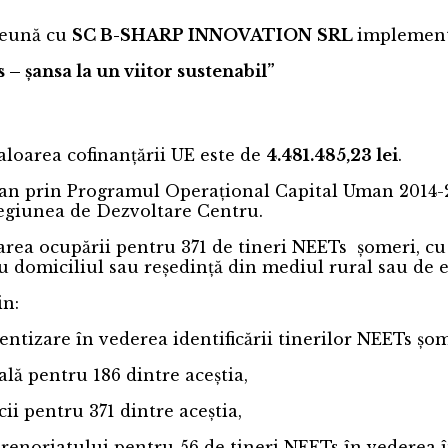
reună cu
SC B-SHARP INNOVATION
SRL
implement
 șansa la un viitor sustenabil”
valoarea cofinanțării UE este de
4.481.485,23 lei
.
ean prin Programul Operațional Capital Uman 2014-20
Regiunea de Dezvoltare Centru.
area ocupării pentru 371 de tineri NEETs șomeri, cu 
u domiciliul sau reședință din mediul rural sau de 
in:
entizare în vederea identificării tinerilor NEETs
re profesională pentru 186 dintre ace
 pe piață muncii pentru 371 dintre aceș
noriatului pentru 56 de tineri NEETs în vederea înfi