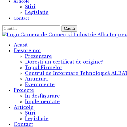
Articole
Știri
Legislație
Contact
Caută
Camera de Comerț și Industrie Alba
Împreu
Acasă
Despre noi
Prezentare
Dorești un certificat de origine?
Topul Firmelor
Centrul de Informare Tehnologică ALB
Anunțuri
Evenimente
Proiecte
În desfășurare
Implementate
Articole
Știri
Legislație
Contact