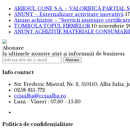
ARIEȘUL CONF S.A. – VALORIFICĂ PARȚIAL 
ANUNȚ – Externalizare activitate inovativă
17
Anunț achiziție – “Servicii instruire certific
TOMBOLA TOPUL FIRMELOR
10 noiembrie 2
ANUNȚ ACHIZIȚIE MATERIALE CONSUMABILE
Abonare
la ultimele noastre știri și informații de business
Info contact
Str. Frederic Mistral, Nr. 3, 510110, Alba Iulia, 
0258-811-772
cciaalba@cciaalba.ro
Luni - Vineri : 07:30 - 15:30
Politica de confidențialitate