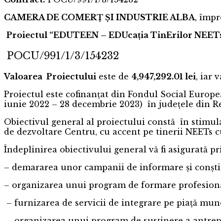
CAMERA DE COMERȚ ȘI INDUSTRIE ALBA
, împ
Proiectul “EDUTEEN – EDUcația TinErilor NEETs –
POCU/991/1/3/154232
Valoarea Proiectului
este de
4,947,292.01 lei
, iar 
Proiectul este cofinanţat din Fondul Social Europ
iunie 2022 – 28 decembrie 2023) în județele din 
Obiectivul general al proiectului constă în stimul
de dezvoltare Centru, cu accent pe tinerii NEETs c
Îndeplinirea obiectivului general vă fi asigurată pr
– demararea unor campanii de informare și conști
– organizarea unui program de forma
– furnizarea de servicii de integrare
– organizarea unui program de susținere a antrepre