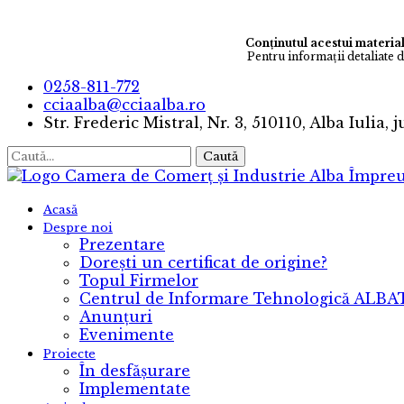
Conținutul acestui material
Pentru informaţii detaliate 
0258-811-772
cciaalba@cciaalba.ro
Str. Frederic Mistral, Nr. 3, 510110, Alba Iulia, 
Caută
Camera de Comerț și Industrie Alba
Împreu
Acasă
Despre noi
Prezentare
Dorești un certificat de origine?
Topul Firmelor
Centrul de Informare Tehnologică ALB
Anunțuri
Evenimente
Proiecte
În desfășurare
Implementate