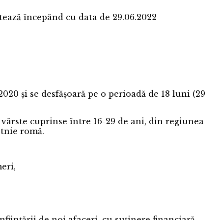
ează începând cu data de 29.06.2022
20 și se desfășoară pe o perioadă de 18 luni (29
vârste cuprinse între 16-29 de ani, din regiunea
etnie romă.
 șomeri,
știa,
tia,
ințării de noi afaceri, cu suținere financiară