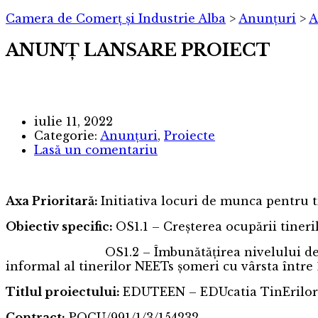
Camera de Comerț și Industrie Alba
>
Anunțuri
>
A
ANUNȚ LANSARE PROIECT
iulie 11, 2022
Categorie:
Anunțuri
,
Proiecte
Lasă un comentariu
Axa Prioritară:
Initiativa locuri de munca pentru t
Obiectiv specific:
OS1.1 – Creșterea ocupării tineri
OS1.2 – Îmbunătățirea nivelului de competenț
informal al tinerilor NEETs șomeri cu vârsta între 1
Titlul proiectului:
EDUTEEN – EDUcatia TinErilor N
Contract:
POCU/991/1/3/154232