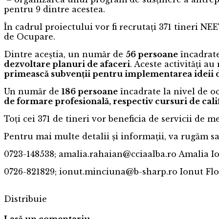
pentru 9 dintre acestea.
În cadrul proiectului vor fi recrutați 371 tineri NEE
de Ocupare.
Dintre aceștia, un număr de
56 persoane
încadrate
dezvoltare planuri de afaceri
. Aceste activități a
primească subvenții pentru implementarea ideii d
Un număr de
186 persoane
încadrate la nivel de o
de formare profesională, respectiv cursuri de cali
Toți cei 371 de tineri vor beneficia de servicii de 
Pentru mai multe detalii și informații, va rugăm sa
0723-148538; amalia.rahaian@cciaalba.ro Amalia I
0726-821829; ionut.minciuna@b-sharp.ro Ionut Fl
Distribuie