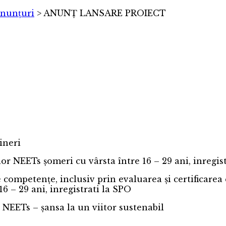
nunțuri
>
ANUNȚ LANSARE PROIECT
ineri
lor NEETs șomeri cu vârsta între 16 – 29 ani, inregis
e, inclusiv prin evaluarea și certificarea co
6 – 29 ani, inregistrati la SPO
EETs – șansa la un viitor sustenabil