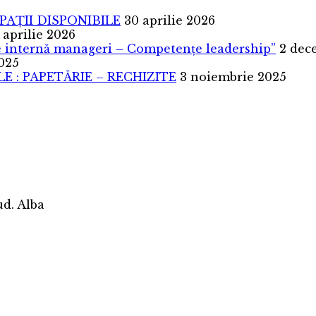
SPAȚII DISPONIBILE
30 aprilie 2026
 aprilie 2026
are internă manageri – Competențe leadership”
2 dec
025
 : PAPETĂRIE – RECHIZITE
3 noiembrie 2025
jud. Alba